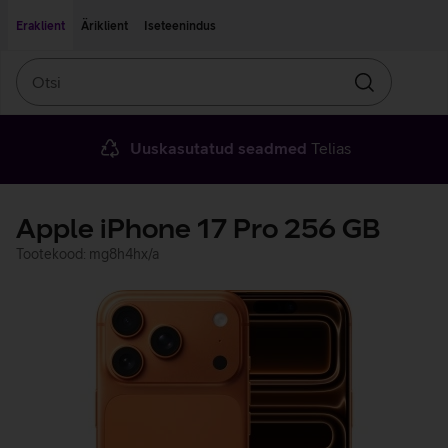
Liigu edasi põhisisu juurde
Ligipääsetavus
Eraklient
Äriklient
Iseteenindus
Otsi
Otsin
Uuskasutatud seadmed
Telias
Apple iPhone 17 Pro 256 GB
Tootekood: mg8h4hx/a