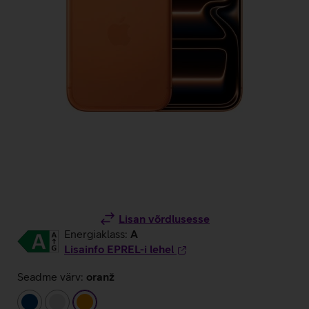
Lisan võrdlusesse
Energiaklass:
A
Lisainfo EPREL-i lehel
Seadme värv:
oranž
tumesinine
hõbedane
oranž