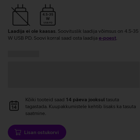
4.5-35
W
USB PD
Laadija ei ole kaasas
. Soovituslik laadija võimsus on 4.5-35
W USB PD. Soovi korral saad osta laadija
e‑poest
.
Kampaania
Andmete
pakkumised:
laadimine
Andmete
Kõiki tooteid saad
14 päeva jooksul
tasuta
laadimine
tagastada. Kuupakkumistele kehtib lisaks ka tasuta
saatmine.
Lisan ostukorvi