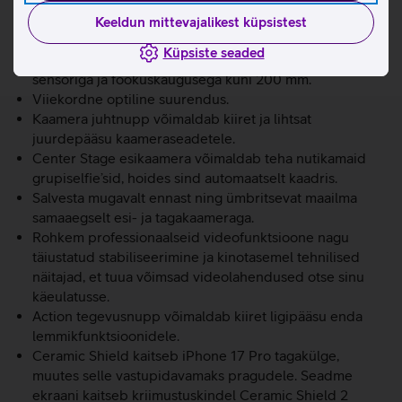
ProMotioni ekraaniga, mis toetab 120 Hz adaptiivset
värskendussagedust ja on eredusega kuni 3000 nitti.
Keeldun mittevajalikest küpsistest
Võimas A19 Pro kiip koos vesijahutusega.
Küpsiste seaded
Võimas 48 Mpix Fusion profikaamerasüsteem suurema
sensoriga ja fookuskaugusega kuni 200 mm.
Viiekordne optiline suurendus.
Kaamera juhtnupp võimaldab kiiret ja lihtsat
juurdepääsu kaameraseadetele.
Center Stage esikaamera võimaldab teha nutikamaid
grupiselfie’sid, hoides sind automaatselt kaadris.
Salvesta mugavalt ennast ning ümbritsevat maailma
samaaegselt esi- ja tagakaameraga.
Rohkem professionaalseid videofunktsioone nagu
täiustatud stabiliseerimine ja kinotasemel tehnilised
näitajad, et tuua võimsad videolahendused otse sinu
käeulatusse.
Action tegevusnupp võimaldab kiiret ligipääsu enda
lemmikfunktsioonidele.
Ceramic Shield kaitseb iPhone 17 Pro tagakülge,
muutes selle vastupidavamaks pragudele. Seadme
ekraani kaitseb kriimustuskindel Ceramic Shield 2