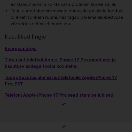
esiklaas, mis on 3 korda vastupidavam kui eelkäijal.
Tänu uuendatud sisemisele ehitusele on akule loodud
oluliselt rohkem ruumi, mis tagab parema akukestvuse
võrreldes eelmisel mudeliga.
Kasulikud lingid
Energiamärgis
Tutvu nutitelefoni Apple iPhone 17 Pro omaduste ja
kasutusviisidega tootja kodulehel
Tootja kasutusjuhend nutitelefonile Apple iPhone 17
Pro_EST
Telefoni Apple iPhone 17 Pro seadistamise juhised