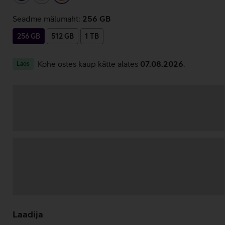
Seadme mälumaht:
256 GB
256 GB
512 GB
1 TB
Kohe ostes kaup kätte alates
07.08.2026
.
Laos
Andmete
laadimine
Laadija