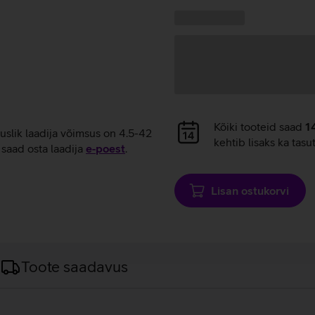
laadimine
Kampaania
Andmete
pakkumised:
laadimine
Andmete
Kõiki tooteid saad
1
tuslik laadija võimsus on 4.5-42
laadimine
kehtib lisaks ka tasu
saad osta laadija
e‑poest
.
Lisan ostukorvi
Toote saadavus