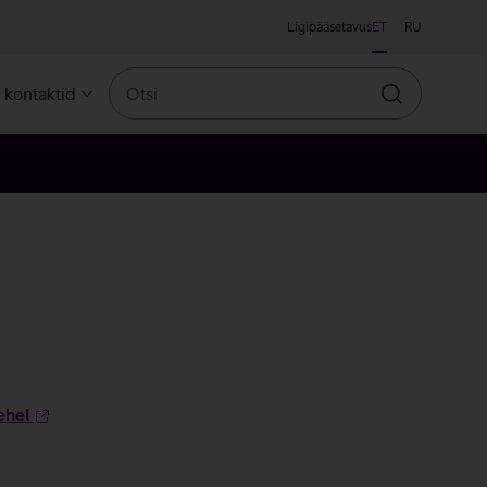
Ligipääsetavus
ET
RU
Otsi
a kontaktid
Otsin
ehel