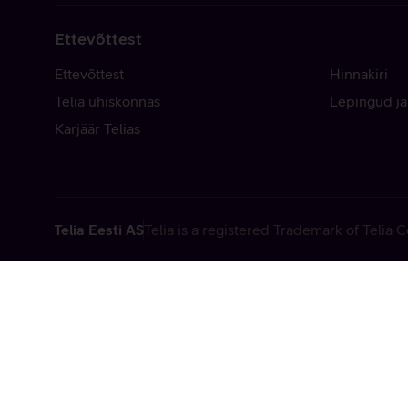
Ettevõttest
Ettevõttest
Hinnakiri
Telia ühiskonnas
Lepingud ja
Karjäär Telias
Telia Eesti AS
Telia is a registered Trademark of Telia