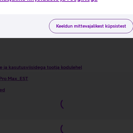
statud stabiliseerimine ja kinotasemel tehnilised näitajad, et
 lemmikfunktsioonidele.
, muutes selle vastupidavamaks pragudele. Seadme ekraani kait
Keeldun mittevajalikest küpsistest
d oluliselt rohkem ruumi, mis tagab parema akukestvuse võrrel
 ja kasutusviisidega tootja kodulehel
7 Pro Max_EST
sed