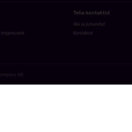
Telia kontaktid
Abi ja juhendid
 tingimused
Kontaktid
 Company AB