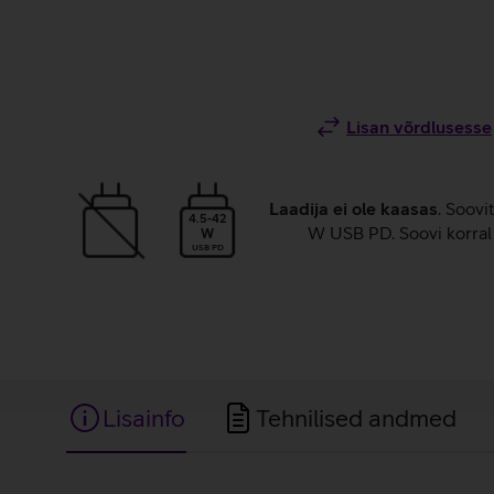
Lisan võrdlusesse
Laadija ei ole kaasas
. Soovi
4.5-42
W USB PD. Soovi korral 
W
USB PD
Lisainfo
Tehnilised andmed