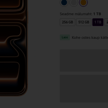
tumesinine
hõbedane
oranž
Seadme mälumaht:
1 TB
256 GB
512 GB
1 TB
Kohe ostes kaup kätt
Laos
Andmete