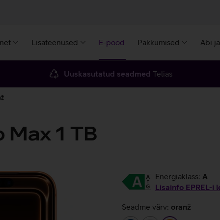
rnet
Lisateenused
E-pood
Pakkumised
Abi j
Uuskasutatud seadmed
Telias
nž
o Max 1 TB
Energiaklass:
A
Lisainfo EPREL-i l
Seadme värv:
oranž