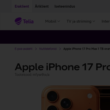
Liigu edasi põhisisu juurde
Ligipääsetavus
Eraklient
Äriklient
Iseteenindus
Mobiil
TV ja striiming
Inte
E-poe avaleht
Nutitelefonid
Apple iPhone 17 Pro Max 1 TB ora
Apple iPhone 17 Pr
Tootekood: mfyw4hx/a