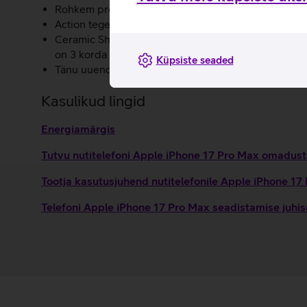
Rohkem professionaalseid videofunktsioone nagu täiu
Action tegevusnupp võimaldab kiiret ligipääsu enda
Ceramic Shield kaitseb iPhone 17 Pro Max tagakülge
on 3 korda vastupidavam kui eelkäijal.
Küpsiste seaded
Tänu uuendatud sisemisele ehitusele on akule loodu
Kasulikud lingid
Energiamärgis
Tutvu nutitelefoni Apple iPhone 17 Pro Max omaduste
Tootja kasutusjuhend nutitelefonile Apple iPhone 1
Telefoni Apple iPhone 17 Pro Max seadistamise juhi