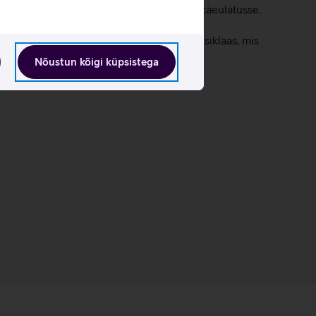
 tuua võimsad videolahendused otse sinu käeulatusse.
seb kriimustuskindel Ceramic Shield 2 esiklaas, mis
Nõustun kõigi küpsistega
des eelmisel mudeliga.