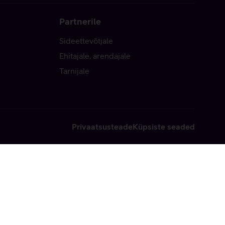
Partnerile
Sideettevõtjale
Ehitajale, arendajale
Tarnijale
Privaatsusteade
Küpsiste seaded