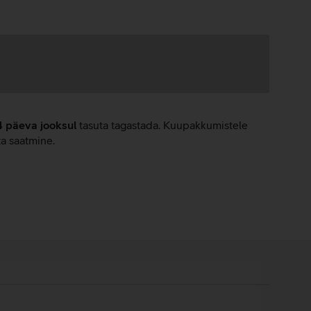
4 päeva jooksul
tasuta tagastada. Kuupakkumistele
ta saatmine.