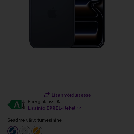
Lisan võrdlusesse
Energiaklass:
A
Lisainfo EPREL-i lehel
Seadme värv:
tumesinine
tumesinine
hõbedane
oranž