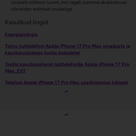
oluliselt rohkem ruumi, mis tagab parema akukestvuse
võrreldes eelmisel mudeliga.
Kasulikud lingid
Energiamärgis
Tutvu nutitelefoni Apple iPhone 17 Pro Max omaduste ja
kasutusviisidega tootja kodulehel
Tootja kasutusjuhend nutitelefonile Apple iPhone 17 Pro
Max_EST
Telefoni Apple iPhone 17 Pro Max seadistamise juhised