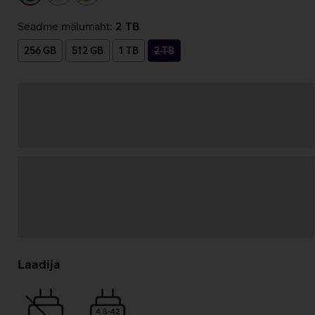
Seadme mälumaht:
2 TB
256 GB
512 GB
1 TB
2 TB
Andmete
laadimine
Laadija
4.5-42