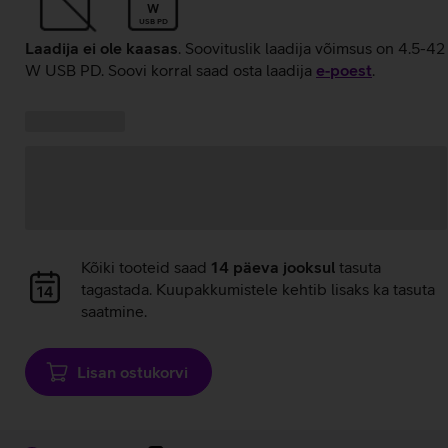
W
USB PD
Laadija ei ole kaasas
. Soovituslik laadija võimsus on 4.5-42
W USB PD. Soovi korral saad osta laadija
e‑poest
.
Kampaania
Andmete
pakkumised:
laadimine
Andmete
Kõiki tooteid saad
14 päeva jooksul
tasuta
laadimine
tagastada. Kuupakkumistele kehtib lisaks ka tasuta
saatmine.
Lisan ostukorvi