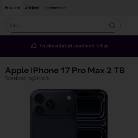
Liigu edasi põhisisu juurde
Ligipääsetavus
Eraklient
Äriklient
Iseteenindus
Otsi
Otsin
Uuskasutatud seadmed
Telias
Apple iPhone 17 Pro Max 2 TB
Tootekood: mg014hx/a