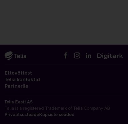
Ettevõttest
Telia kontaktid
Partnerile
Telia Eesti AS
Telia is a registered Trademark of Telia Company AB
Privaatsusteade
Küpsiste seaded