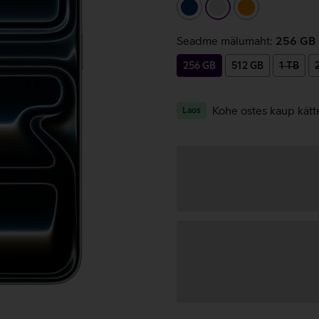
tumesinine
hõbedane
oranž
Seadme mälumaht:
256 GB
256 GB
512 GB
1 TB
Kohe ostes kaup kätt
Laos
Andmete