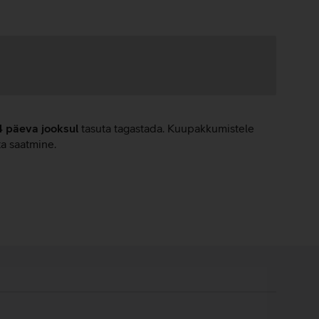
4 päeva jooksul
tasuta tagastada. Kuupakkumistele
ta saatmine.