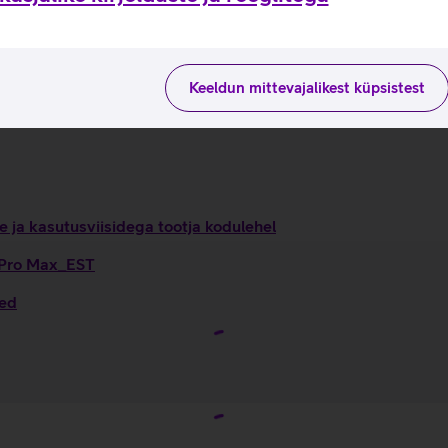
statud stabiliseerimine ja kinotasemel tehnilised näitajad, et
 lemmikfunktsioonidele.
, muutes selle vastupidavamaks pragudele. Seadme ekraani kait
Keeldun mittevajalikest küpsistest
d oluliselt rohkem ruumi, mis tagab parema akukestvuse võrrel
 ja kasutusviisidega tootja kodulehel
7 Pro Max_EST
sed