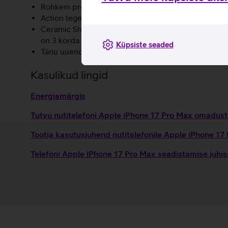
Rohkem professionaalseid videofunktsioone nagu täiu
Action tegevusnupp võimaldab kiiret ligipääsu enda
Ceramic Shield kaitseb iPhone 17 Pro Max tagakülge
on 3 korda vastupidavam kui eelkäijal.
Küpsiste seaded
Tänu uuendatud sisemisele ehitusele on akule loodu
Kasulikud lingid
Energiamärgis
Tutvu nutitelefoni Apple iPhone 17 Pro Max omaduste
Tootja kasutusjuhend nutitelefonile Apple iPhone 1
Telefoni Apple iPhone 17 Pro Max seadistamise juhi