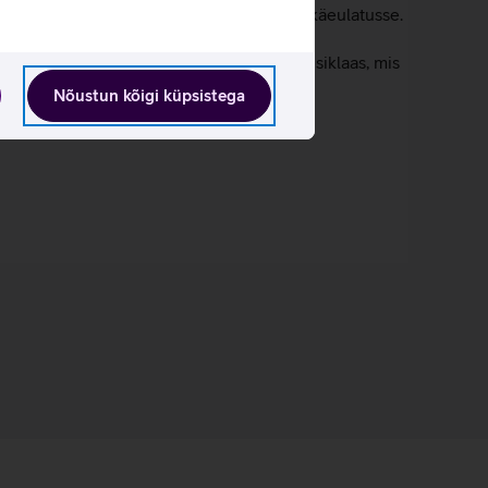
 tuua võimsad videolahendused otse sinu käeulatusse.
seb kriimustuskindel Ceramic Shield 2 esiklaas, mis
Nõustun kõigi küpsistega
des eelmisel mudeliga.