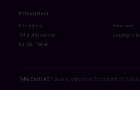
Ettevõttest
Ettevõttest
Hinnakiri
Telia ühiskonnas
Lepingud ja
Karjäär Telias
Telia Eesti AS
Telia is a registered Trademark of Telia