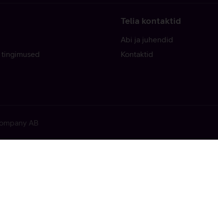
Telia kontaktid
Abi ja juhendid
 tingimused
Kontaktid
 Company AB