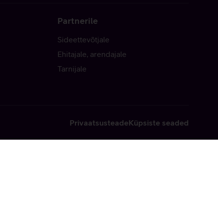
Partnerile
Sideettevõtjale
Ehitajale, arendajale
Tarnijale
Privaatsusteade
Küpsiste seaded