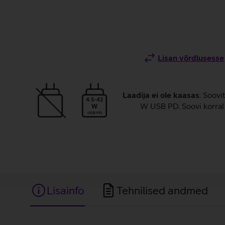
Lisan võrdlusesse
Laadija ei ole kaasas
. Soovi
4.5-42
W USB PD. Soovi korral 
W
USB PD
Lisainfo
Tehnilised andmed