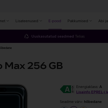
rnet
Lisateenused
E-pood
Pakkumised
Abi j
Uuskasutatud seadmed
Telias
hõbedane
ro Max 256 GB
Energiaklass:
A
Lisainfo EPREL-i l
Seadme värv:
hõbedane