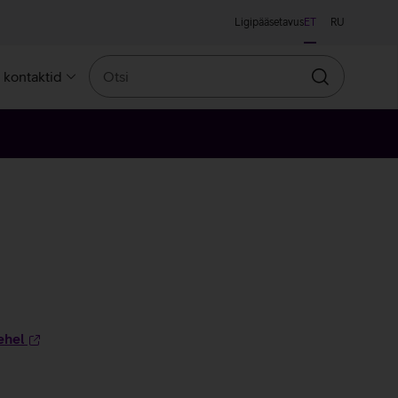
Ligipääsetavus
ET
RU
Otsi
a kontaktid
Otsin
ehel