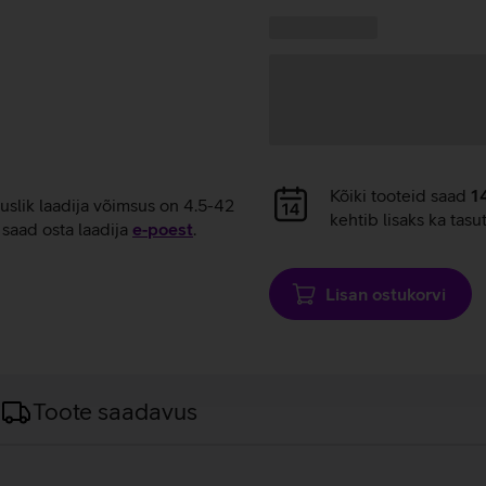
laadimine
Kampaania
Andmete
pakkumised:
laadimine
Andmete
Kõiki tooteid saad
1
tuslik laadija võimsus on 4.5-42
laadimine
kehtib lisaks ka tasu
saad osta laadija
e‑poest
.
Lisan ostukorvi
Toote saadavus