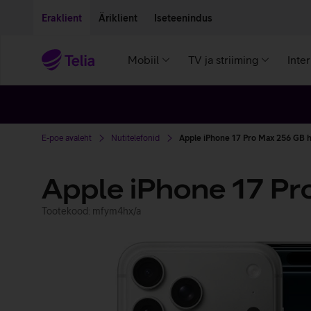
Liigu edasi põhisisu juurde
Ligipääsetavus
Eraklient
Äriklient
Iseteenindus
Mobiil
TV ja striiming
Inte
E-poe avaleht
Nutitelefonid
Apple iPhone 17 Pro Max 256 GB 
Apple iPhone 17 P
Tootekood: mfym4hx/a