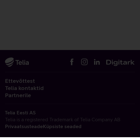
Ettevõttest
Telia kontaktid
Partnerile
Telia Eesti AS
Telia is a registered Trademark of Telia Company AB
Privaatsusteade
Küpsiste seaded