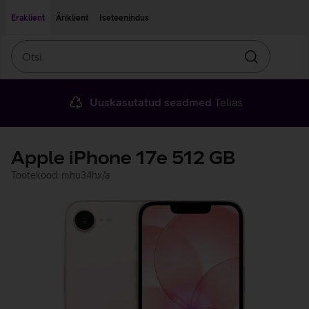
Liigu edasi põhisisu juurde
Ligipääsetavus
Eraklient
Äriklient
Iseteenindus
Otsi
Otsin
Uuskasutatud seadmed
Telias
Apple iPhone 17e 512 GB
Tootekood: mhu34hx/a