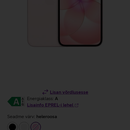
Lisan võrdlusesse
Energiaklass:
A
Lisainfo EPREL-i lehel
Seadme värv:
heleroosa
must
valge
heleroosa