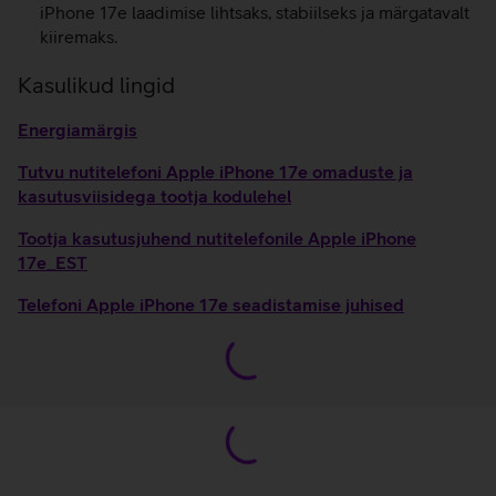
iPhone 17e laadimise lihtsaks, stabiilseks ja märgatavalt
kiiremaks.
Kasulikud lingid
Energiamärgis
Tutvu nutitelefoni Apple iPhone 17e omaduste ja
kasutusviisidega tootja kodulehel
Tootja kasutusjuhend nutitelefonile Apple iPhone
17e_EST
Telefoni Apple iPhone 17e seadistamise juhised