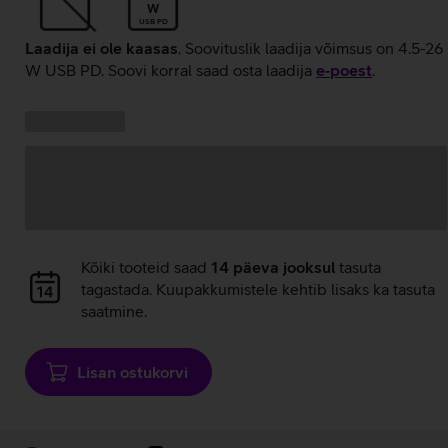
W
USB PD
Laadija ei ole kaasas
. Soovituslik laadija võimsus on 4.5-26
W USB PD. Soovi korral saad osta laadija
e‑poest
.
Kampaania
Andmete
pakkumised:
laadimine
Andmete
Kõiki tooteid saad
14 päeva jooksul
tasuta
laadimine
tagastada. Kuupakkumistele kehtib lisaks ka tasuta
saatmine.
Lisan ostukorvi