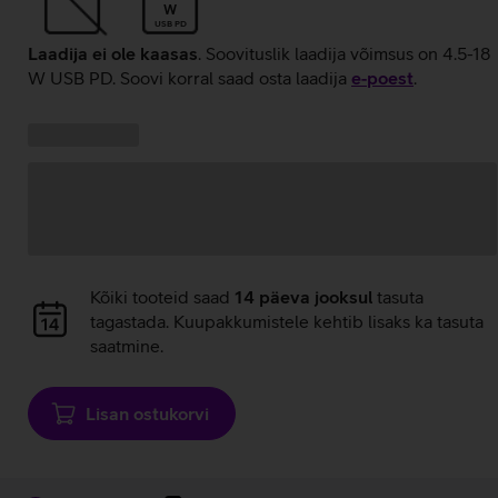
W
USB PD
Laadija ei ole kaasas
. Soovituslik laadija võimsus on 4.5-18
W USB PD. Soovi korral saad osta laadija
e‑poest
.
Kampaania
Andmete
pakkumised:
laadimine
Andmete
Kõiki tooteid saad
14 päeva jooksul
tasuta
laadimine
tagastada. Kuupakkumistele kehtib lisaks ka tasuta
saatmine.
Lisan ostukorvi