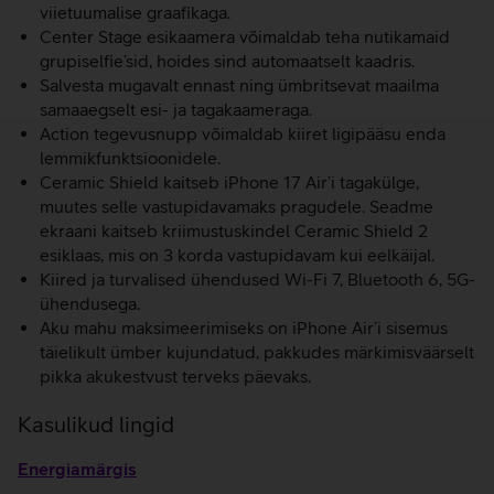
viietuumalise graafikaga.
Center Stage esikaamera võimaldab teha nutikamaid
grupiselfie’sid, hoides sind automaatselt kaadris.
Salvesta mugavalt ennast ning ümbritsevat maailma
samaaegselt esi- ja tagakaameraga.
Action tegevusnupp võimaldab kiiret ligipääsu enda
lemmikfunktsioonidele.
Ceramic Shield kaitseb iPhone 17 Air’i tagakülge,
muutes selle vastupidavamaks pragudele. Seadme
ekraani kaitseb kriimustuskindel Ceramic Shield 2
esiklaas, mis on 3 korda vastupidavam kui eelkäijal.
Kiired ja turvalised ühendused Wi-Fi 7, Bluetooth 6, 5G-
ühendusega.
Aku mahu maksimeerimiseks on iPhone Air’i sisemus
täielikult ümber kujundatud, pakkudes märkimisväärselt
pikka akukestvust terveks päevaks.
Kasulikud lingid
Energiamärgis