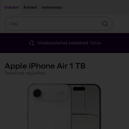
Liigu edasi põhisisu juurde
Ligipääsetavus
Eraklient
Äriklient
Iseteenindus
Otsi
Otsin
Uuskasutatud seadmed
Telias
Apple iPhone Air 1 TB
Tootekood: mg2x4hx/a