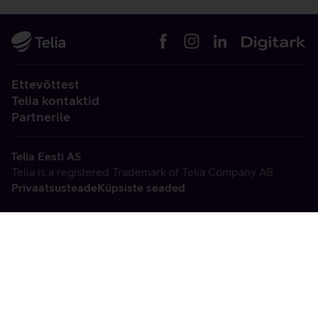
Ettevõttest
Telia kontaktid
Partnerile
Telia Eesti AS
Telia is a registered Trademark of Telia Company AB
Privaatsusteade
Küpsiste seaded