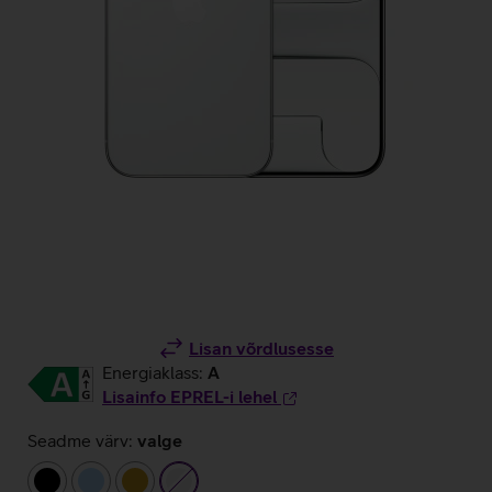
Lisan võrdlusesse
Energiaklass:
A
Lisainfo EPREL-i lehel
Seadme värv:
valge
must
helesinine
kuldne
valge