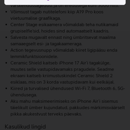
värskendussagedust ja on eredusega kuni 3000 nitti.
Võimsust tagab nutitelefoni kiip A19 Pro koos
viietuumalise graafikaga.
Center Stage esikaamera võimaldab teha nutikamaid
grupiselfie’sid, hoides sind automaatselt kaadris.
Salvesta mugavalt ennast ning ümbritsevat maailma
samaaegselt esi- ja tagakaameraga.
Action tegevusnupp võimaldab kiiret ligipääsu enda
lemmikfunktsioonidele.
Ceramic Shield kaitseb iPhone 17 Air’i tagakülge,
muutes selle vastupidavamaks pragudele. Seadme
ekraani kaitseb kriimustuskindel Ceramic Shield 2
esiklaas, mis on 3 korda vastupidavam kui eelkäijal.
Kiired ja turvalised ühendused Wi-Fi 7, Bluetooth 6, 5G-
ühendusega.
Aku mahu maksimeerimiseks on iPhone Air’i sisemus
täielikult ümber kujundatud, pakkudes märkimisväärselt
pikka akukestvust terveks päevaks.
Kasulikud lingid