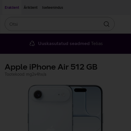
Liigu edasi põhisisu juurde
Ligipääsetavus
Eraklient
Äriklient
Iseteenindus
Otsi
Otsin
Uuskasutatud seadmed
Telias
Apple iPhone Air 512 GB
Tootekood: mg2v4hx/a