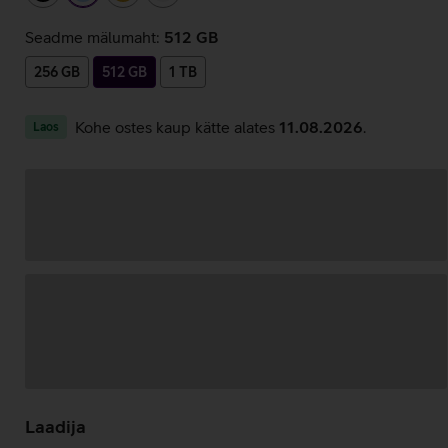
Seadme mälumaht:
512 GB
256 GB
512 GB
1 TB
Kohe ostes kaup kätte alates
11.08.2026
.
Laos
Andmete
laadimine
Laadija