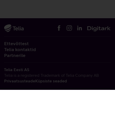
Ettevõttest
Telia kontaktid
Partnerile
Telia Eesti AS
Telia is a registered Trademark of Telia Company AB
Privaatsusteade
Küpsiste seaded