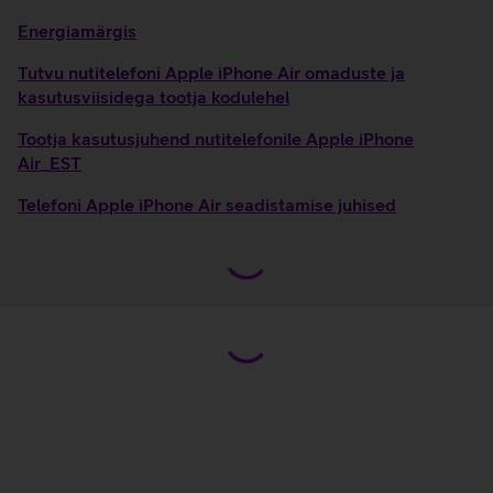
Energiamärgis
Tutvu nutitelefoni Apple iPhone Air omaduste ja
kasutusviisidega tootja kodulehel
Tootja kasutusjuhend nutitelefonile Apple iPhone
Air_EST
Telefoni Apple iPhone Air seadistamise juhised