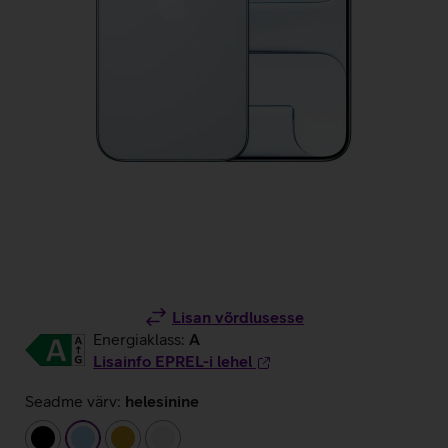
Lisan võrdlusesse
Energiaklass:
A
Lisainfo EPREL-i lehel
Seadme värv:
helesinine
must
helesinine
kuldne
valge