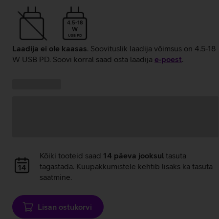
4.5-18
W
USB PD
Laadija ei ole kaasas
. Soovituslik laadija võimsus on 4.5-18
W USB PD. Soovi korral saad osta laadija
e‑poest
.
Kampaania
Andmete
pakkumised:
laadimine
Andmete
Kõiki tooteid saad
14 päeva jooksul
tasuta
laadimine
tagastada. Kuupakkumistele kehtib lisaks ka tasuta
saatmine.
Lisan ostukorvi