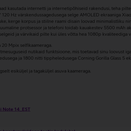
d kasutada internetti ja internetipõhiseid rakendusi, teha pilte
7'' 120 Hz värskendussagedusega selge AMOLED ekraaniga Xiaomi
uke, kerge korpus ja stiilne raami disain loovad minimalistliku
tuumaline protsessor ja telefoni toidab kauakestev 5500 mAh a
geid ja värvikaid pilte kui üles võtta hea 1080p kvaliteediga v
a 20 Mpix selfikaameraga.
mesuguseid nutikaid funktsioone, mis toetavad sinu loovust igal a
sega ja 1800 nitti tippheledusega Corning Gorilla Glass 5 ekr
elt esiküljel ja tagaküljel asuva kaameraga.
mi Note 14_EST