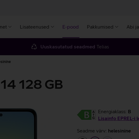
rnet
Lisateenused
E-pood
Pakkumised
Abi j
Uuskasutatud seadmed
Telias
sinine
 14 128 GB
Energiaklass:
B
Lisainfo EPREL-i l
Seadme värv:
helesinine