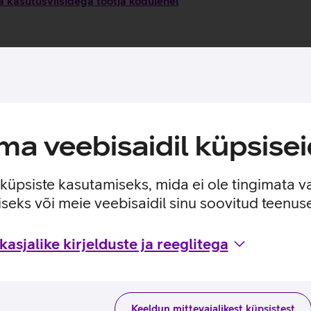
 kasutusviisidega tootja kodulehel
a veebisaidil küpsisei
e küpsiste kasutamiseks, mida ei ole tingimata v
seks või meie veebisaidil sinu soovitud teenu
asjalike kirjelduste ja reeglitega
Keeldun mittevajalikest küpsistest