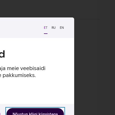
ET
RU
EN
d
aja meie veebisaidi
se pakkumiseks.
Nõustun kõigi küpsistega