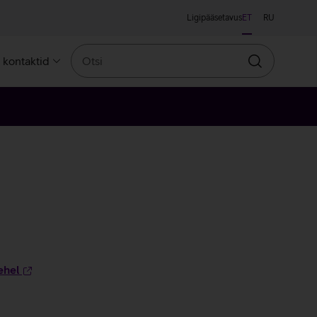
Ligipääsetavus
ET
RU
Otsi
a kontaktid
Otsin
ehel