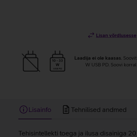
Lisan võrdlusesse
Laadija ei ole kaasas
. Soovi
10 - 33
W USB PD. Soovi korral 
W
USB PD
Lisainfo
Tehnilised andmed
Lisainfo
Tehisintellekti toega ja ilusa disainiga 