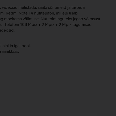
, videosid, helistada, saata sõnumeid ja tarbida
 Redmi Note 14 nutitelefon, millele lisab
 ning moekama välimuse. Nutitoiminguteks jagab võimsust
ku. Telefoni 108 Mpix + 2 Mpix + 2 Mpix tagumised
ideosid.
jal ja igal pool.
aaniklaas.