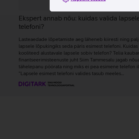
Ekspert annab nõu: kuidas valida lapsel
telefoni?
Lasteaedade lõpetamiste aeg läheneb kiiresti ning pa
lapsele lõpukingiks seda päris esimest telefoni. Kuidas
kooliteed alustavale lapsele sobiv telefon? Telia kauba
finantseerimisteenuste juht Siim Tammesalu jagab nõua
tähelepanu pöörata ning miks ei pea esimene telefon 
“Lapsele esimest telefoni valides tasub meeles…