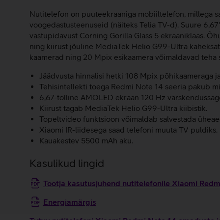
Nutitelefon on puuteekraaniga mobiiltelefon, millega saa
voogedastusteenuseid (näiteks Telia TV-d). Suure 6,6
vastupidavust Corning Gorilla Glass 5 ekraaniklaas. Õh
ning kiirust jõuline MediaTek Helio G99-Ultra kaheksa
kaamerad ning 20 Mpix esikaamera võimaldavad teha sel
Jäädvusta hinnalisi hetki 108 Mpix põhikaameraga j
Tehisintellekti toega Redmi Note 14 seeria pakub mit
6,67-tolline AMOLED ekraan 120 Hz värskendussagedu
Kiirust tagab MediaTek Helio G99-Ultra kiibistik.
Topeltvideo funktsioon võimaldab salvestada üheaegs
Xiaomi IR-liidesega saad telefoni muuta TV puldiks.
Kauakestev 5500 mAh aku.
Kasulikud lingid
Tootja kasutusjuhend nutitelefonile Xiaomi Red
Energiamärgis