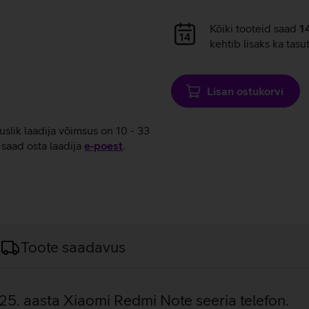
Andmete
Kõiki tooteid saad
1
laadimine
kehtib lisaks ka tasu
Lisan ostukorvi
tuslik laadija võimsus on 10 - 33
saad osta laadija
e‑poest
.
Toote saadavus
2025. aasta Xiaomi Redmi Note seeria telefon.