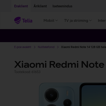
Liigu edasi põhisisu juurde
Ligipääsetavus
Eraklient
Äriklient
Iseteenindus
Mobiil
TV ja striiming
Inte
E-poe avaleht
Nutitelefonid
Xiaomi Redmi Note 14 128 GB hele
Xiaomi Redmi Note
Tootekood: 61653