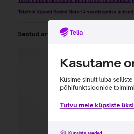
Tutvu nutitelefoni Xiaomi Redmi Note 14 omaduste ja
Telefoni Xiaomi Redmi Note 14 seadistamise juhised
Seotud artiklid ja videod
Kasutame om
Küsime sinult luba sellist
põhifunktsioonide toimimi
Tutvu meie küpsiste üksik
Küpsiste seaded