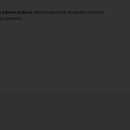
4 päeva jooksul
tasuta tagastada. Kuupakkumistele
ta saatmine.