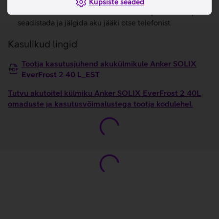
laadimiseks.
Küpsiste seaded
Ankeri mobiilirakendus võimaldab temperatuuri täpselt
seadistada ja jälgida aku jääki otse telefonist.
Kasulikud lingid
Tootja kasutusjuhend akukülmikule Anker SOLIX
EverFrost 2 40 L_EST
Tutvu akutoitel külmiku Anker SOLIX EverFrost 2 40L
omaduste ja kasutusvõimalustega tootja kodulehel.