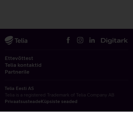
Ettevõttest
Telia kontaktid
Partnerile
Telia Eesti AS
Telia is a registered Trademark of Telia Company AB
Privaatsusteade
Küpsiste seaded