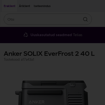
Liigu edasi põhisisu juurde
Ligipääsetavus
Eraklient
Äriklient
Iseteenindus
Otsi
Otsin
Uuskasutatud seadmed
Telias
Anker SOLIX EverFrost 2 40 L
Tootekood: a17a43a1