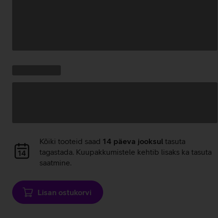
Andmete
laadimine
Kampaania
Andmete
pakkumised:
laadimine
Andmete
Kõiki tooteid saad
14 päeva jooksul
tasuta
laadimine
tagastada. Kuupakkumistele kehtib lisaks ka tasuta
saatmine.
Lisan ostukorvi