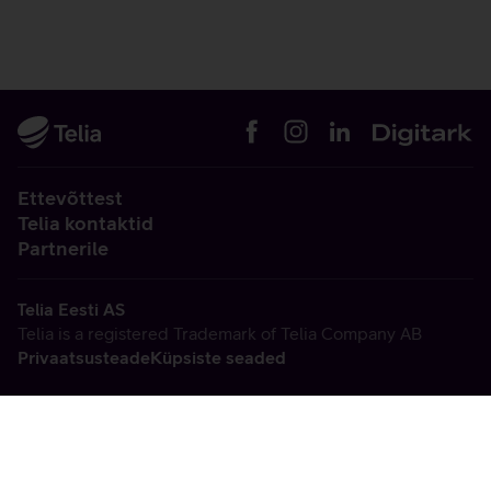
Ettevõttest
Telia kontaktid
Partnerile
Telia Eesti AS
Telia is a registered Trademark of Telia Company AB
Privaatsusteade
Küpsiste seaded