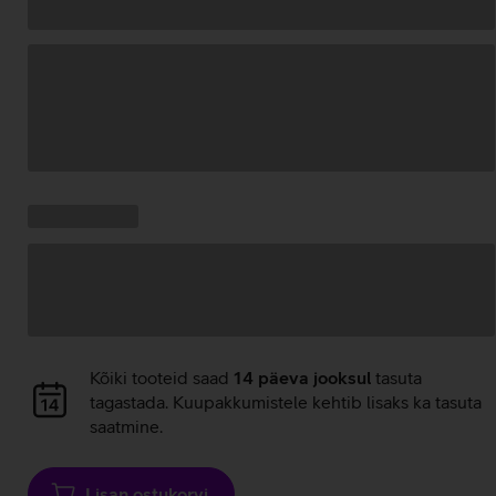
Andmete
laadimine
Kampaania
Andmete
pakkumised:
laadimine
Andmete
Kõiki tooteid saad
14 päeva jooksul
tasuta
laadimine
tagastada. Kuupakkumistele kehtib lisaks ka tasuta
saatmine.
Lisan ostukorvi