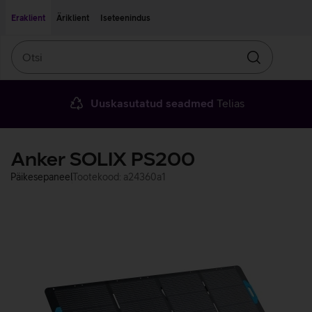
Liigu edasi põhisisu juurde
Ligipääsetavus
Eraklient
Äriklient
Iseteenindus
Otsi
Otsin
Uuskasutatud seadmed
Telias
Anker SOLIX PS200
Päikesepaneel
Tootekood: a24360a1