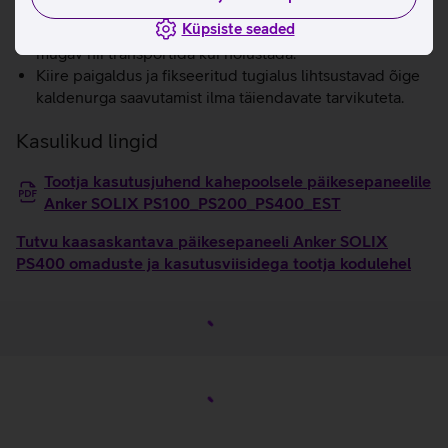
Kerge ja kokkupandav disain muudab paneeli lihtsasti
Küpsiste seaded
kaasaskantavaks ning kompaktselt voldituna on seda
mugav nii transportida kui hoiustada.
Kiire paigaldus ja fikseeritud tugialus lihtsustavad õige
kaldenurga saavutamist ilma täiendavate tarvikuteta.
Kasulikud lingid
Tootja kasutusjuhend kahepoolsele päikesepaneelile
Anker SOLIX PS100_PS200_PS400_EST
Tutvu kaasaskantava päikesepaneeli Anker SOLIX
PS400 omaduste ja kasutusviisidega tootja kodulehel