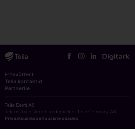
Ettevõttest
Telia kontaktid
Partnerile
Telia Eesti AS
Telia is a registered Trademark of Telia Company AB
Privaatsusteade
Küpsiste seaded