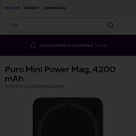
Liigu edasi põhisisu juurde
Ligipääsetavus
Eraklient
Äriklient
Iseteenindus
Otsi
Otsin
Uuskasutatud seadmed
Telias
Puro Mini Power Mag, 4200
mAh
Tootekood: pufcbb40p2magblk