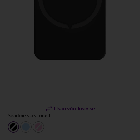
Lisan võrdlusesse
Seadme värv:
must
must
helesinine
heleroosa