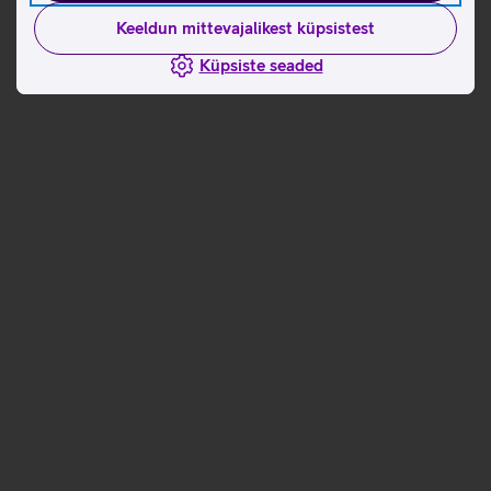
Keeldun mittevajalikest küpsistest
Küpsiste seaded