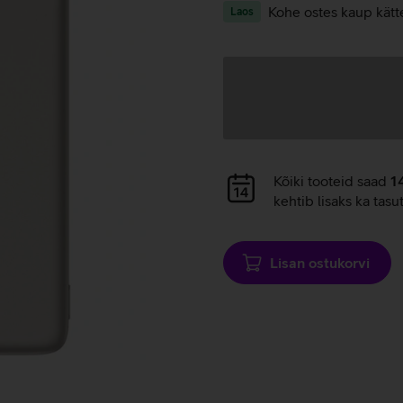
Kohe ostes kaup kätt
Laos
Andmete
laadimine
Andmete
Kõiki tooteid saad
1
laadimine
kehtib lisaks ka tasu
Lisan ostukorvi