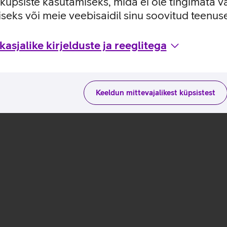
e küpsiste kasutamiseks, mida ei ole tingimata v
seks või meie veebisaidil sinu soovitud teenu
usviisidega tootja kodulehel
asjalike kirjelduste ja reeglitega
Keeldun mittevajalikest küpsistest