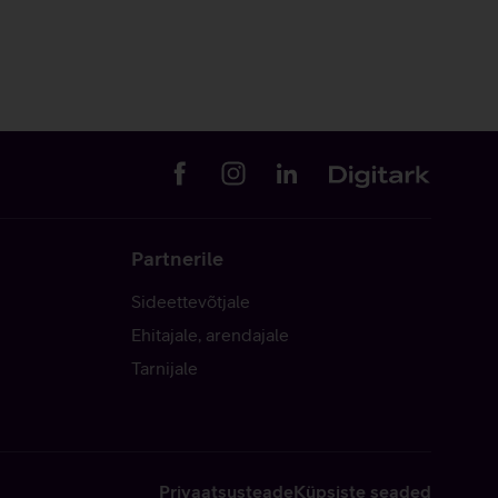
Partnerile
Sideettevõtjale
Ehitajale, arendajale
Tarnijale
Privaatsusteade
Küpsiste seaded