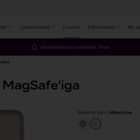
rnet
Lisateenused
E-pood
Pakkumised
Abi j
Uuskasutatud seadmed
Telias
edane
 MagSafe'iga
Seadme värv:
hõbedane
hall
hõbedane