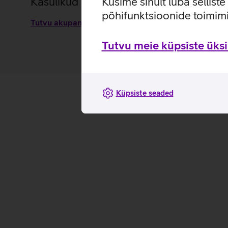
Kasulikud lingid
Küsime sinult luba sellist
põhifunktsioonide toimimi
Tutvu akupanga Valenta 5000 mAh omaduste ja kasut
Tutvu meie küpsiste üksik
Küpsiste seaded