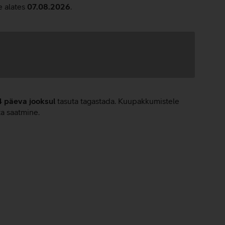
e alates
07.08.2026
.
4 päeva jooksul
tasuta tagastada. Kuupakkumistele
ta saatmine.