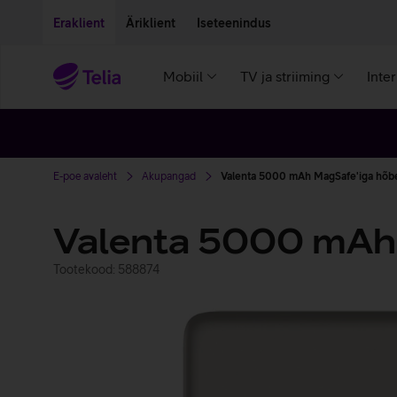
Liigu edasi põhisisu juurde
Ligipääsetavus
Eraklient
Äriklient
Iseteenindus
Mobiil
TV ja striiming
Inte
E-poe avaleht
Akupangad
Valenta 5000 mAh MagSafe'iga hõb
Valenta 5000 mAh
Tootekood: 588874