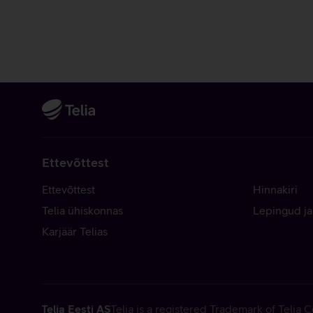
Ettevõttest
Ettevõttest
Hinnakiri
Telia ühiskonnas
Lepingud ja
Karjäär Telias
Telia Eesti AS
Telia is a registered Trademark of Telia