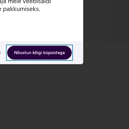
aja meie veebisaidi
se pakkumiseks.
Nõustun kõigi küpsistega