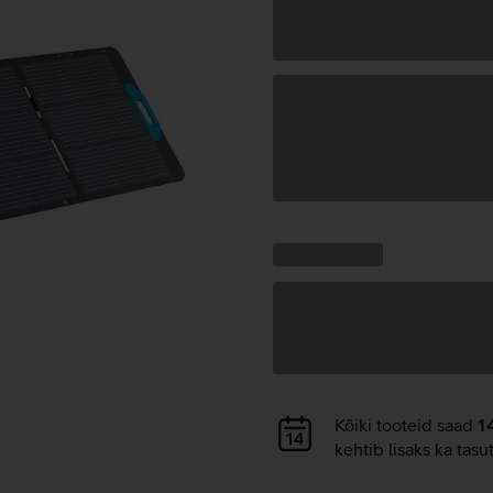
Andmete
laadimine
Kampaania
Andmete
pakkumised:
laadimine
Andmete
Kõiki tooteid saad
1
laadimine
kehtib lisaks ka tasu