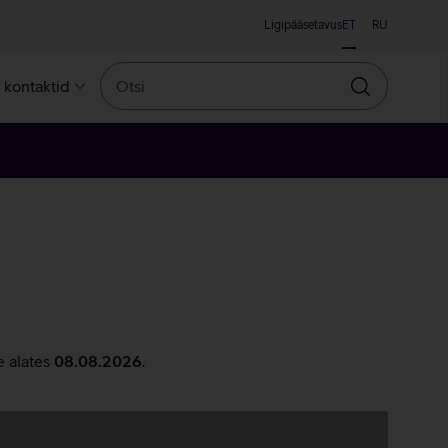
Ligipääsetavus
ET
RU
Otsi
a kontaktid
Otsin
e alates
08.08.2026
.