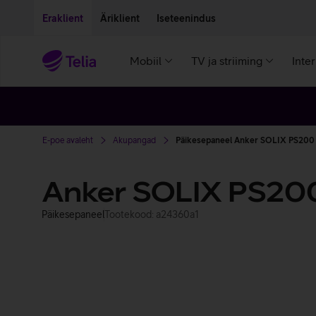
Liigu edasi põhisisu juurde
Ligipääsetavus
Eraklient
Äriklient
Iseteenindus
Mobiil
TV ja striiming
Inte
E-poe avaleht
Akupangad
Päikesepaneel Anker SOLIX PS200
Anker SOLIX PS20
Päikesepaneel
Tootekood: a24360a1