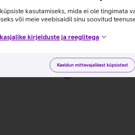
e küpsiste kasutamiseks, mida ei ole tingimata v
seks või meie veebisaidil sinu soovitud teenu
paneelile Anker SOLIX PS200_EST
aduste ja kasutusviisidega tootja kodulehel
asjalike kirjelduste ja reeglitega
Keeldun mittevajalikest küpsistest