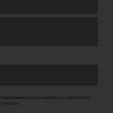
4 päeva jooksul
tasuta tagastada. Kuupakkumistele
ta saatmine.