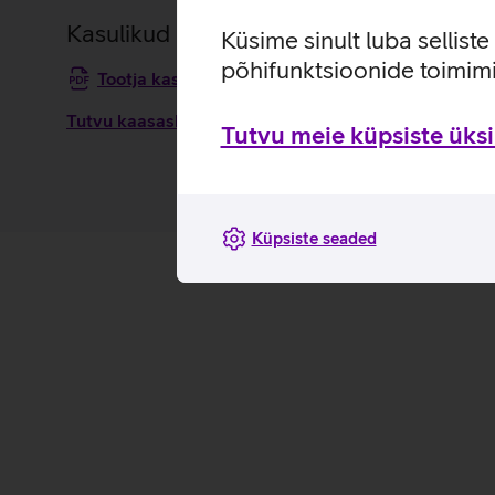
Kasulikud lingid
Küsime sinult luba sellist
põhifunktsioonide toimimi
Tootja kasutusjuhend kaasaskantavale päikese
Tutvu kaasaskantava päikesepaneeli Anker PS200 om
Tutvu meie küpsiste üksik
Küpsiste seaded