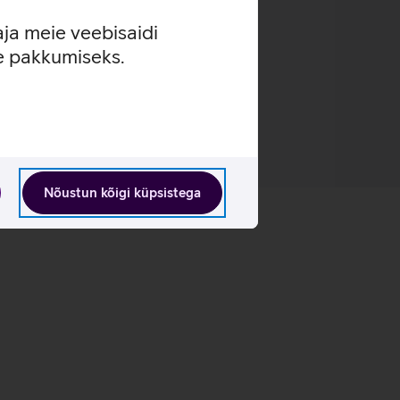
aja meie veebisaidi
se pakkumiseks.
Nõustun kõigi küpsistega