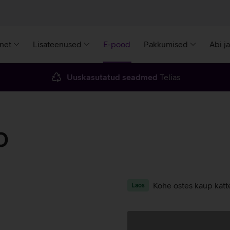
rnet
Lisateenused
E-pood
Pakkumised
Abi j
Uuskasutatud seadmed
Telias
0
Kohe ostes kaup kätt
Laos