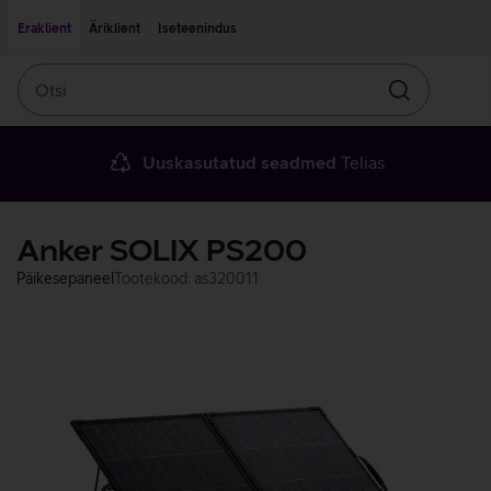
Liigu edasi põhisisu juurde
Ligipääsetavus
Eraklient
Äriklient
Iseteenindus
Otsi
Otsin
Uuskasutatud seadmed
Telias
Anker SOLIX PS200
Päikesepaneel
Tootekood: as320011