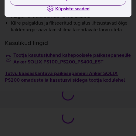
Kerge ja kokkupandav disain muudab paneeli lihtsasti
Küpsiste seaded
kaasaskantavaks ning kompaktselt voldituna on seda
mugav nii transportida kui hoiustada.
Kiire paigaldus ja fikseeritud tugialus lihtsustavad õige
kaldenurga saavutamist ilma täiendavate tarvikuteta.
Kasulikud lingid
Tootja kasutusjuhend kahepoolsele päikesepaneelile
Anker SOLIX PS100_PS200_PS400_EST
Tutvu kaasaskantava päikesepaneeli Anker SOLIX
PS200 omaduste ja kasutusviisidega tootja kodulehel