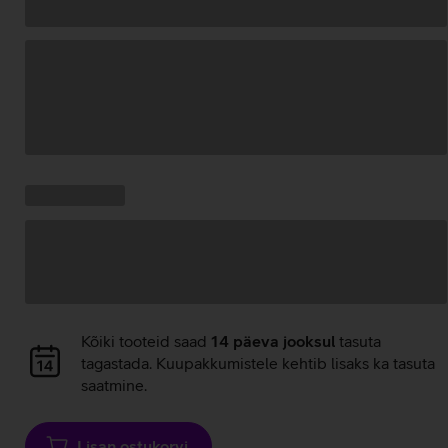
Andmete
laadimine
Kampaania
Andmete
pakkumised:
laadimine
Andmete
Kõiki tooteid saad
14 päeva jooksul
tasuta
laadimine
tagastada. Kuupakkumistele kehtib lisaks ka tasuta
saatmine.
Lisan ostukorvi