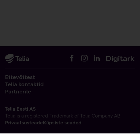
Ettevõttest
Telia kontaktid
Partnerile
Telia Eesti AS
Telia is a registered Trademark of Telia Company AB
Privaatsusteade
Küpsiste seaded