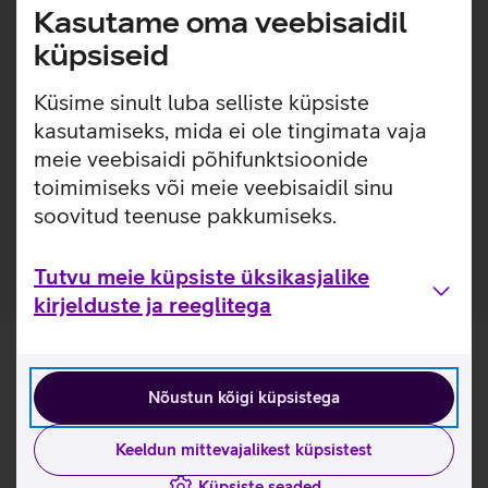
ole vaja eraldi adapterit, sest üks seade katab kõik
Kasutame oma veebisaidil
olulisemad pistikustandardid Euroopas, Ameerikas, Aasias
küpsiseid
ja Austraalias.
Küsime sinult luba selliste küpsiste
Kuni 2500 W võimsus sobib nii väiksema kui ka suure
toitevõimsusega seadmetele.
kasutamiseks, mida ei ole tingimata vaja
Vajuta ja lükka mehhanism, kus sobiva pistiku saab
meie veebisaidi põhifunktsioonide
kiiresti valida lihtsa vajutuse ja libistamisega.
toimimiseks või meie veebisaidil sinu
Tänu kergele disainile mahub adapter hõlpsalt taskusse
soovitud teenuse pakkumiseks.
või reisikotti.
Tutvu meie küpsiste üksikasjalike
kirjelduste ja reeglitega
Nõustun kõigi küpsistega
Keeldun mittevajalikest küpsistest
Küpsiste seaded