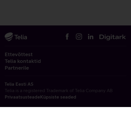
Ettevõttest
Telia kontaktid
Partnerile
Telia Eesti AS
Telia is a registered Trademark of Telia Company AB
Privaatsusteade
Küpsiste seaded