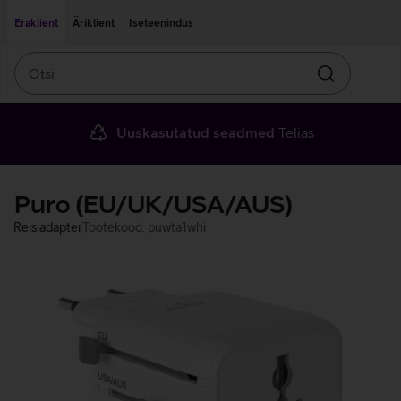
Liigu edasi põhisisu juurde
Ligipääsetavus
Eraklient
Äriklient
Iseteenindus
Otsi
Otsin
Uuskasutatud seadmed
Telias
Puro (EU/UK/USA/AUS)
Reisiadapter
Tootekood: puwta1whi