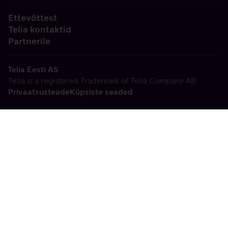
Ettevõttest
Telia kontaktid
Partnerile
Telia Eesti AS
Telia is a registered Trademark of Telia Company AB
Privaatsusteade
Küpsiste seaded