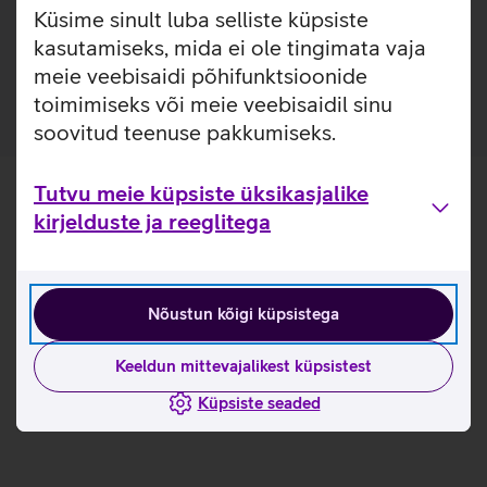
energiavajadustele, tagades nii optimaalse efektiivsuse kui
Küsime sinult luba selliste küpsiste
ka ohutuse. Laadija kompaktne ja kerge disain tagab
kasutamiseks, mida ei ole tingimata vaja
maksimaalse mugavuse kaasaskandmisel.
meie veebisaidi põhifunktsioonide
toimimiseks või meie veebisaidil sinu
soovitud teenuse pakkumiseks.
Tutvu meie küpsiste üksikasjalike
kirjelduste ja reeglitega
Nõustun kõigi küpsistega
Keeldun mittevajalikest küpsistest
Küpsiste seaded