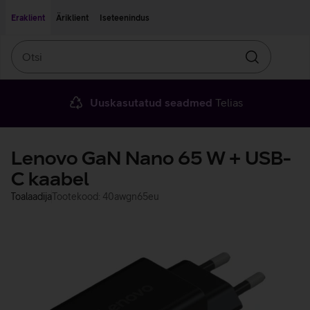
Liigu edasi põhisisu juurde
Ligipääsetavus
Eraklient
Äriklient
Iseteenindus
Otsi
Otsin
Uuskasutatud seadmed
Telias
Lenovo GaN Nano 65 W + USB-
C kaabel
Toalaadija
Tootekood: 40awgn65eu