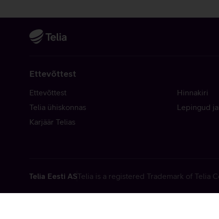
Ettevõttest
Ettevõttest
Hinnakiri
Telia ühiskonnas
Lepingud ja
Karjäär Telias
Telia Eesti AS
Telia is a registered Trademark of Telia