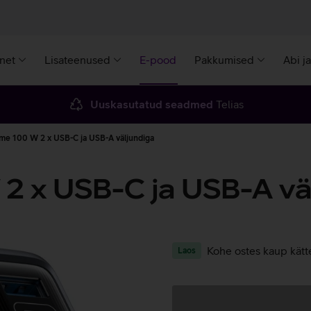
rnet
Lisateenused
E-pood
Pakkumised
Abi j
Uuskasutatud seadmed
Telias
ime 100 W 2 x USB-C ja USB-A väljundiga
2 x USB-C ja USB-A vä
Kohe ostes kaup kätt
Laos