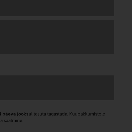
4 päeva jooksul
tasuta tagastada. Kuupakkumistele
ta saatmine.