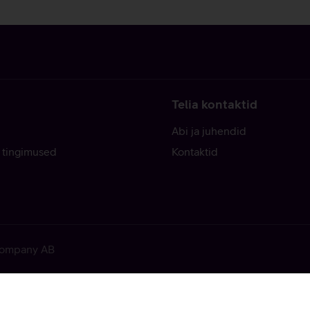
Telia kontaktid
Abi ja juhendid
 tingimused
Kontaktid
 Company AB