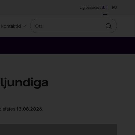
Ligipääsetavus
ET
RU
Otsi
a kontaktid
Otsin
ljundiga
e alates
13.08.2026
.