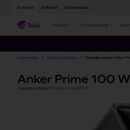
Liigu edasi põhisisu juurde
Ligipääsetavus
Eraklient
Äriklient
Iseteenindus
Mobiil
TV ja striiming
Inte
E-poe avaleht
Kaablid ja adapterid
Toalaadija adapter Anker Pr
Anker Prime 100 W 
Toalaadija adapter
Tootekood: a2688341