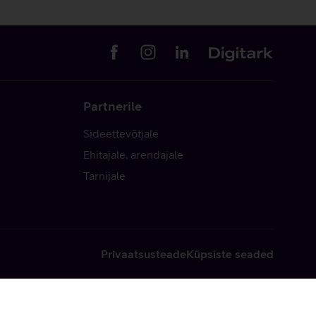
Partnerile
Sideettevõtjale
Ehitajale, arendajale
Tarnijale
Privaatsusteade
Küpsiste seaded