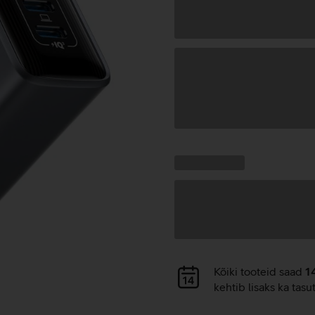
Andmete
laadimine
Kampaania
Andmete
pakkumised:
laadimine
Andmete
Kõiki tooteid saad
1
laadimine
kehtib lisaks ka tasu