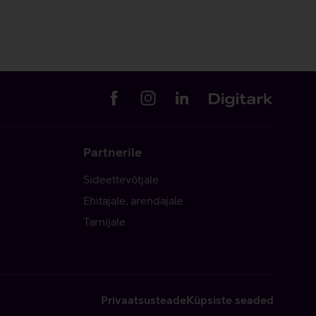
Partnerile
Sideettevõtjale
Ehitajale, arendajale
Tarnijale
Privaatsusteade
Küpsiste seaded