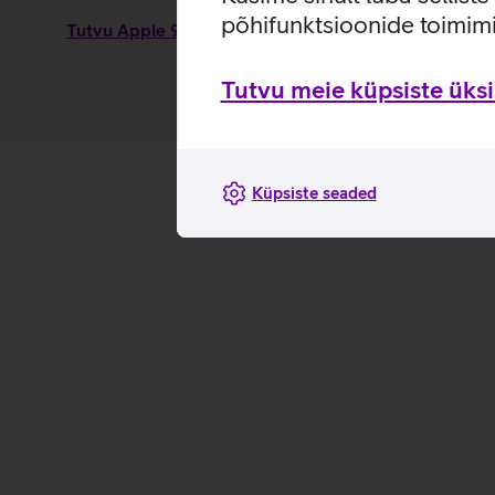
põhifunktsioonide toimimi
Tutvu Apple 96 W sülearvuti laadija omaduste ja kas
Tutvu meie küpsiste üksik
Küpsiste seaded