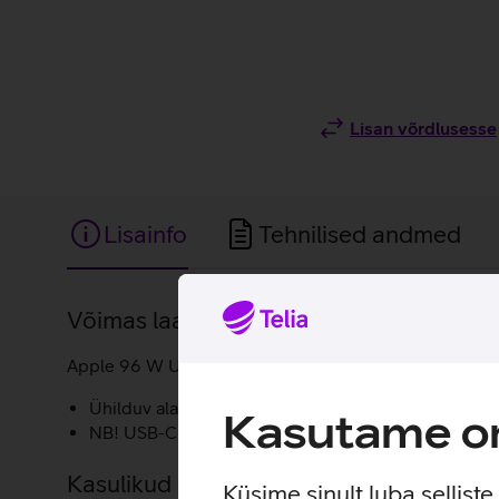
Lisan võrdlusesse
Lisainfo
Tehnilised andmed
Lisainfo
Võimas laadija Apple seadmetele.
Apple 96 W USB-C toiteadapter pakub kiiret ja tõhusat 
Ühilduv alates iPhone 15 seeria, MacBook Pro (201
Kasutame om
NB! USB-C laadimisjuhe on müügil eraldi.
Kasulikud lingid
Küsime sinult luba sellist