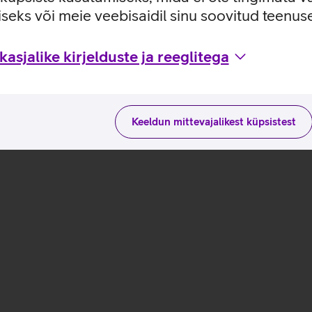
seks või meie veebisaidil sinu soovitud teenu
utusviisidega tootja kodulehel
asjalike kirjelduste ja reeglitega
Keeldun mittevajalikest küpsistest