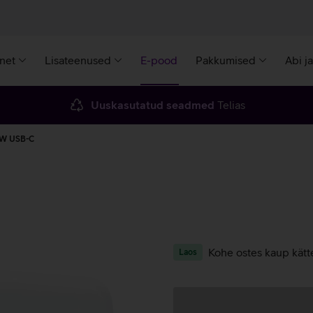
rnet
Lisateenused
E-pood
Pakkumised
Abi j
Uuskasutatud seadmed
Telias
6 W USB-C
Kohe ostes kaup kätt
Laos