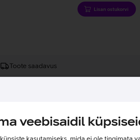
Lisan ostukorvi
Toote saadavus
laadimist sinu Apple seadmetele kodus, kontoris või liikvel olle
9 või uuem), MacBook Air (2018 või uuem) mudelitega ning uue
a veebisaidil küpsisei
e küpsiste kasutamiseks, mida ei ole tingimata v