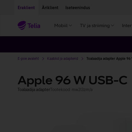
Liigu edasi põhisisu juurde
Ligipääsetavus
Eraklient
Äriklient
Iseteenindus
Mobiil
TV ja striiming
Inte
E-poe avaleht
Kaablid ja adapterid
Toalaadija adapter Apple 9
Apple 96 W USB-C
Toalaadija adapter
Tootekood: mw2l3zm/a