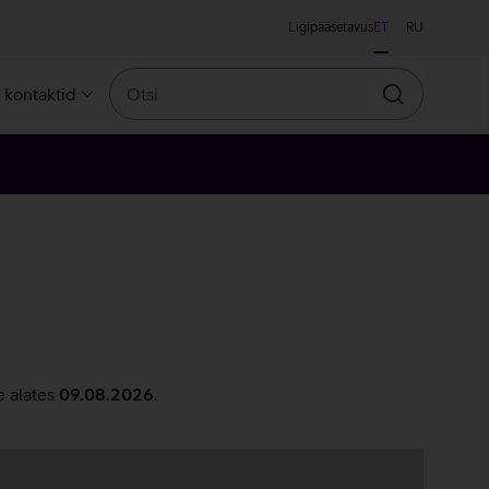
Ligipääsetavus
ET
RU
Otsi
a kontaktid
Otsin
e alates
09.08.2026
.