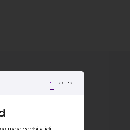
ET
RU
EN
s.
mate iPadidega.
d
aja meie veebisaidi