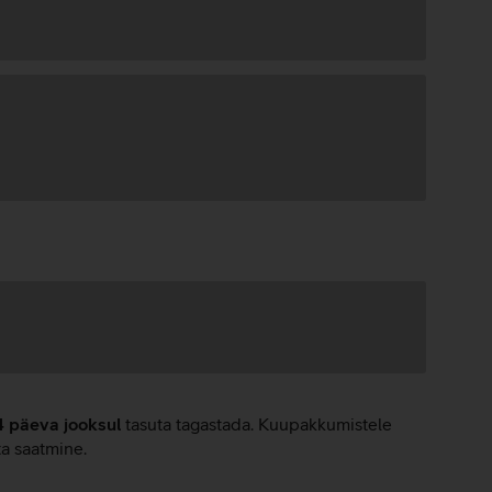
4 päeva jooksul
tasuta tagastada. Kuupakkumistele
ta saatmine.