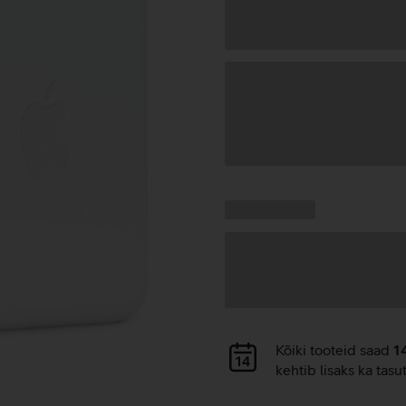
Andmete
laadimine
Kampaania
Andmete
pakkumised:
laadimine
Andmete
Kõiki tooteid saad
1
laadimine
kehtib lisaks ka tasu