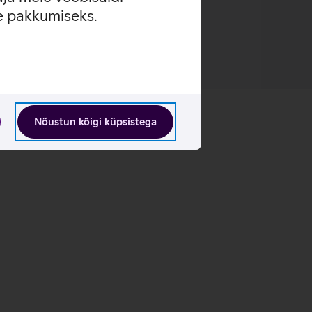
se pakkumiseks.
Nõustun kõigi küpsistega