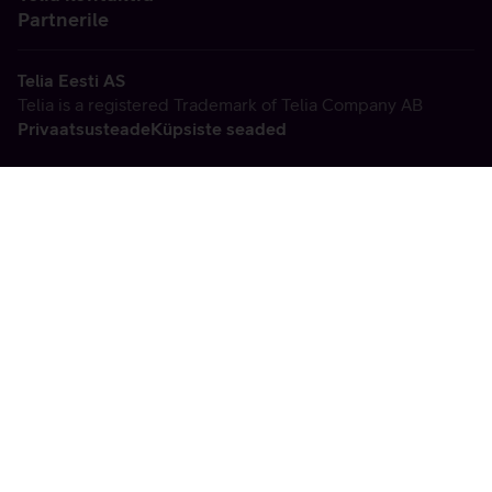
Partnerile
Telia Eesti AS
Telia is a registered Trademark of Telia Company AB
Privaatsusteade
Küpsiste seaded
Vabandame, tekkis
tehniline viga