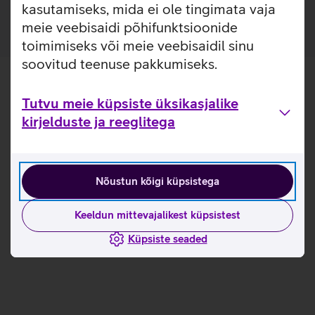
kasutamiseks, mida ei ole tingimata vaja
meie veebisaidi põhifunktsioonide
toimimiseks või meie veebisaidil sinu
soovitud teenuse pakkumiseks.
Tutvu meie küpsiste üksikasjalike
kirjelduste ja reeglitega
Nõustun kõigi küpsistega
Keeldun mittevajalikest küpsistest
Küpsiste seaded