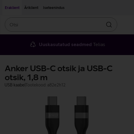
Liigu edasi põhisisu juurde
Ligipääsetavus
Eraklient
Äriklient
Iseteenindus
Otsi
Otsin
Uuskasutatud seadmed
Telias
Anker USB-C otsik ja USB-C
otsik, 1,8 m
USB kaabel
Tootekood: a82e2h12