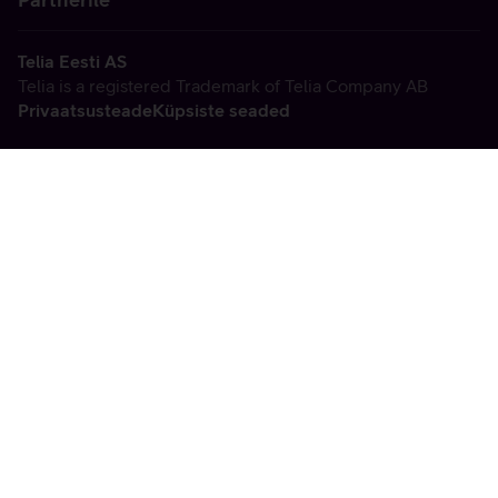
Telia Eesti AS
Telia is a registered Trademark of Telia Company AB
Privaatsusteade
Küpsiste seaded
Vabandame, tekkis
tehniline viga