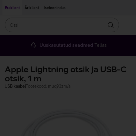
Liigu edasi põhisisu juurde
Ligipääsetavus
Eraklient
Äriklient
Iseteenindus
Otsi
Otsin
Uuskasutatud seadmed
Telias
Apple Lightning otsik ja USB-C
otsik, 1 m
USB kaabel
Tootekood: muq93zm/a