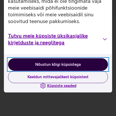
kasutamiseks, mida ei ole tingimata vaja
meie veebisaidi põhifunktsioonide
toimimiseks või meie veebisaidil sinu
soovitud teenuse pakkumiseks.
Tutvu meie küpsiste üksikasjalike
kirjelduste ja reeglitega
Nõustun kõigi küpsistega
Keeldun mittevajalikest küpsistest
Küpsiste seaded