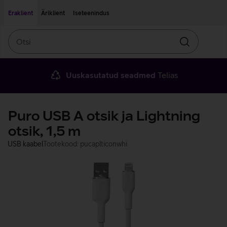
Liigu edasi põhisisu juurde
Ligipääsetavus
Eraklient
Äriklient
Iseteenindus
Otsi
Otsin
Uuskasutatud seadmed
Telias
Puro USB A otsik ja Lightning
otsik, 1,5 m
USB kaabel
Tootekood: pucaplticonwhi