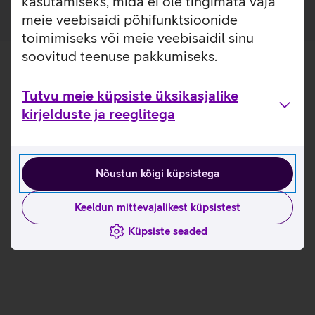
kasutamiseks, mida ei ole tingimata vaja
meie veebisaidi põhifunktsioonide
toimimiseks või meie veebisaidil sinu
soovitud teenuse pakkumiseks.
Tutvu meie küpsiste üksikasjalike
kirjelduste ja reeglitega
Nõustun kõigi küpsistega
Keeldun mittevajalikest küpsistest
Küpsiste seaded