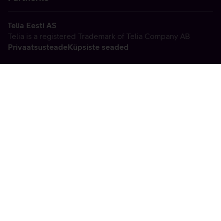
Telia Eesti AS
Telia is a registered Trademark of Telia Company AB
Privaatsusteade
Küpsiste seaded
Vabandame, tekkis
tehniline viga