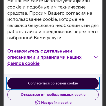
На нашем сайте используются файлы
Вт (Power Delivery) или для передачи файлов со
cookie и подобные им технические
скоростью до 480 Мб/с. Кабель длиной 1,8 метра
средства. Просим Вашего согласия на
позволяет продолжать пользоваться устройством во
время зарядки.
использование cookie, которые не
являются безусловно необходимыми для
работы сайта и предложения через него
выбранной Вами услуги.
Ознакомьтесь с детальными
описаниями и правилами наших
файлов cookie
Согласиться со всеми cookie
Отказаться от необязательных cookie
Настройки cookie