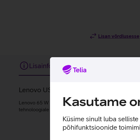
Lisan võrdlusesse
Lisainfo
Tehnilised andmed
Lisainfo
Lenovo USB-C ühendusega vooluadaper s
Kasutame om
Lenovo 65 W laadijaga saab sülearvuti kiirelt laetud ni
tehnoloogiale tuvastab laadija aku energiavajaduse (Wh
Küsime sinult luba sellist
põhifunktsioonide toimimi