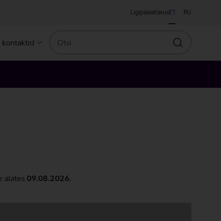
Ligipääsetavus
ET
RU
Otsi
a kontaktid
Otsin
e alates
09.08.2026
.