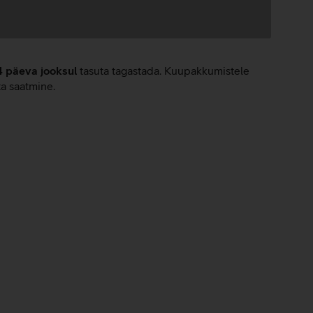
4 päeva jooksul
tasuta tagastada. Kuupakkumistele
ta saatmine.