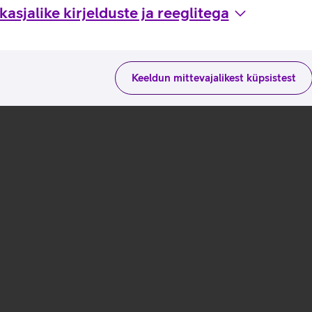
asjalike kirjelduste ja reeglitega
Keeldun mittevajalikest küpsistest