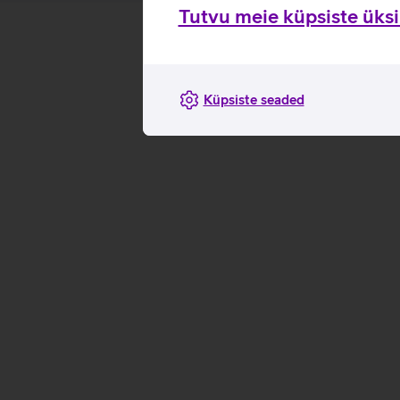
Tutvu meie küpsiste üksik
Küpsiste seaded