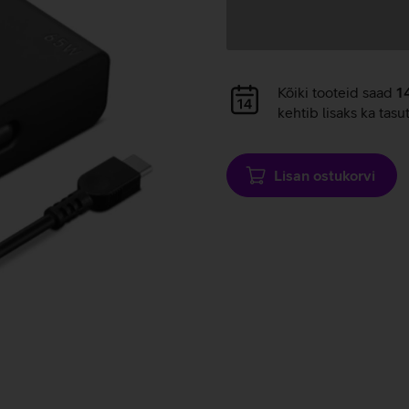
Andmete
laadimine
Andmete
Kõiki tooteid saad
1
laadimine
kehtib lisaks ka tasu
Lisan ostukorvi