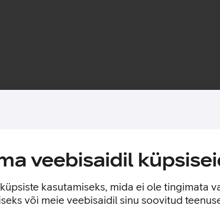
Toote saadavus
ülearvuti kiireks laadimiseks.
a veebisaidil küpsisei
i kodus kui kontoris. Laadija sobib hästi USB-C-pordiga Lenovo s
) ning reguleerib vastavalt sellele automaatselt laadimispinget 
e küpsiste kasutamiseks, mida ei ole tingimata v
seks või meie veebisaidil sinu soovitud teenu