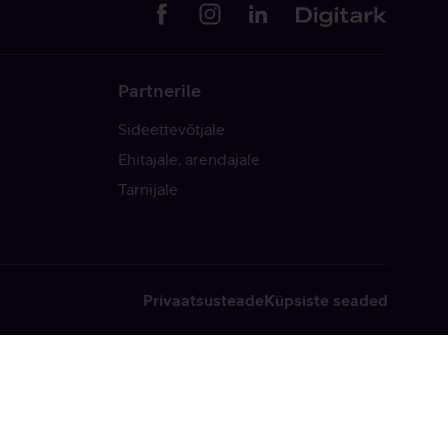
Partnerile
Sideettevõtjale
Ehitajale, arendajale
Tarnijale
Privaatsusteade
Küpsiste seaded