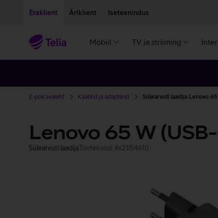
Liigu edasi põhisisu juurde
Ligipääsetavus
Eraklient
Äriklient
Iseteenindus
Mobiil
TV ja striiming
Inte
E-poe avaleht
Kaablid ja adapterid
Sülearvuti laadija Lenovo 6
Lenovo 65 W (USB-
Sülearvuti laadija
Tootekood: 4x21l54610