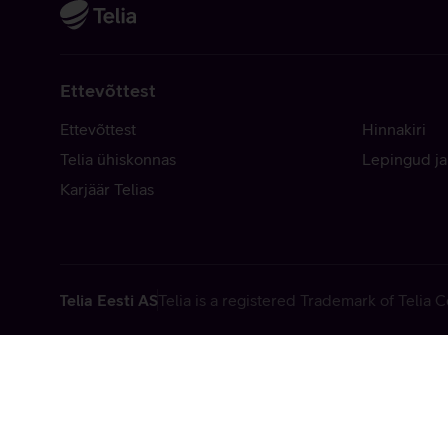
Ettevõttest
Ettevõttest
Hinnakiri
Telia ühiskonnas
Lepingud ja
Karjäär Telias
Telia Eesti AS
Telia is a registered Trademark of Telia