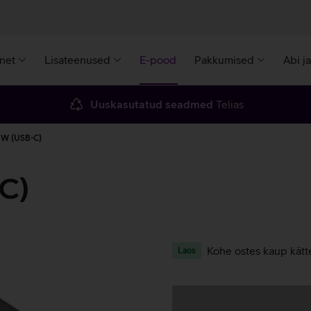
rnet
Lisateenused
E-pood
Pakkumised
Abi j
Uuskasutatud seadmed
Telias
5 W (USB-C)
C)
Kohe ostes kaup kätt
Laos