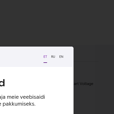
ET
RU
EN
d
ülearvutitele ja tahvelarvutitele. Tänu Smart Voltage
ja voolutugevust.
aja meie veebisaidi
se pakkumiseks.