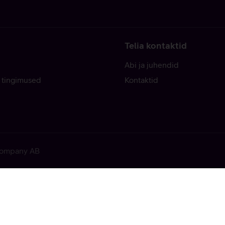
Telia kontaktid
Abi ja juhendid
 tingimused
Kontaktid
 Company AB