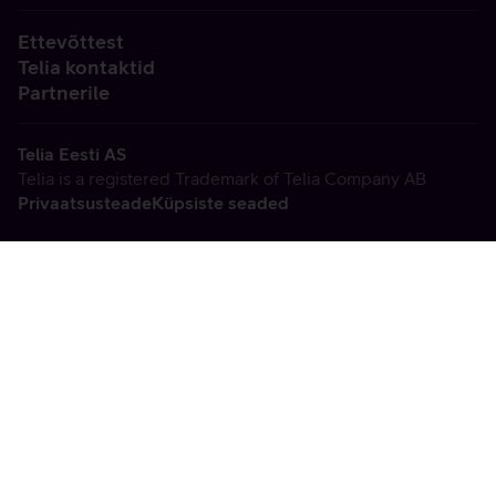
Ettevõttest
Telia kontaktid
Partnerile
Telia Eesti AS
Telia is a registered Trademark of Telia Company AB
Privaatsusteade
Küpsiste seaded