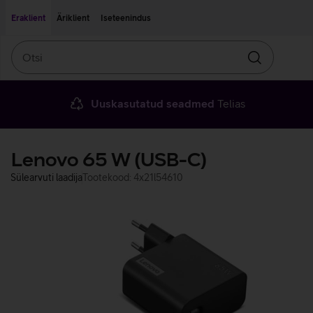
Liigu edasi põhisisu juurde
Ligipääsetavus
Eraklient
Äriklient
Iseteenindus
Otsi
Otsin
Uuskasutatud seadmed
Telias
Lenovo 65 W (USB-C)
Sülearvuti laadija
Tootekood: 4x21l54610