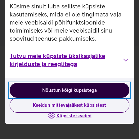
Voltage tehnoloogiale tuvastab laadija aku
Küsime sinult luba selliste küpsiste
energiavajaduse (Wh) ning reguleerib vastavalt sellele
kasutamiseks, mida ei ole tingimata vaja
automaatselt laadimispinget ja voolutugevust.
meie veebisaidi põhifunktsioonide
toimimiseks või meie veebisaidil sinu
soovitud teenuse pakkumiseks.
Tutvu meie küpsiste üksikasjalike
kirjelduste ja reeglitega
Nõustun kõigi küpsistega
Keeldun mittevajalikest küpsistest
Küpsiste seaded