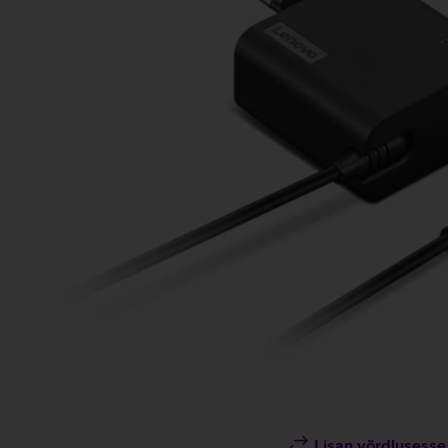
Lisan võrdlusesse