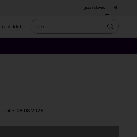
Ligipääsetavus
ET
RU
Otsi
a kontaktid
Otsin
e alates
08.08.2026
.