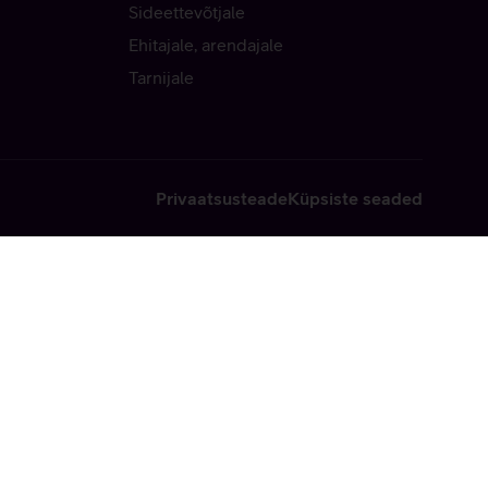
Sideettevõtjale
Ehitajale, arendajale
Tarnijale
Privaatsusteade
Küpsiste seaded