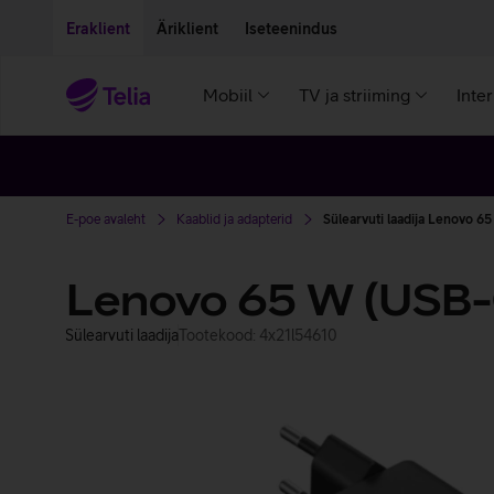
Liigu edasi põhisisu juurde
Ligipääsetavus
Eraklient
Äriklient
Iseteenindus
Mobiil
TV ja striiming
Inte
E-poe avaleht
Kaablid ja adapterid
Sülearvuti laadija Lenovo 6
Lenovo 65 W (USB-
Sülearvuti laadija
Tootekood: 4x21l54610