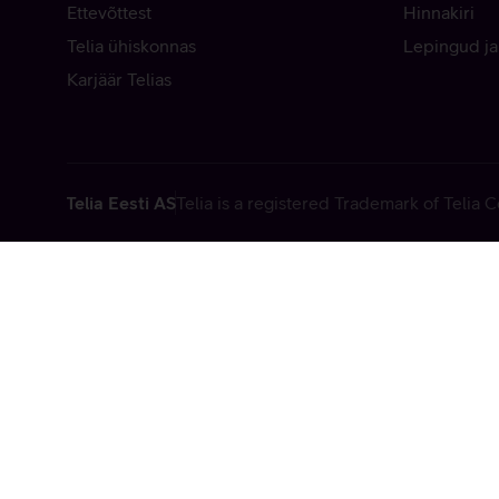
Ettevõttest
Hinnakiri
Telia ühiskonnas
Lepingud ja
Karjäär Telias
Telia Eesti AS
Telia is a registered Trademark of Telia
Vabandame, t