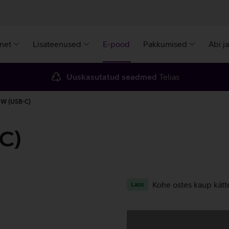
rnet
Lisateenused
E-pood
Pakkumised
Abi j
Uuskasutatud seadmed
Telias
5 W (USB-C)
C)
Kohe ostes kaup kätt
Laos