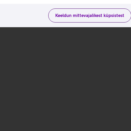
Keeldun mittevajalikest küpsistest