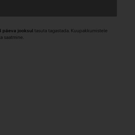
4 päeva jooksul
tasuta tagastada. Kuupakkumistele
ta saatmine.