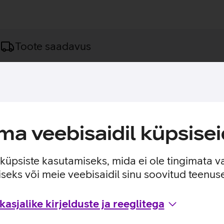
Toote saadavus
ülearvuti kiireks laadimiseks.
i kodus kui kontoris. Laadija sobib hästi USB-C-pordiga Lenovo s
) ning reguleerib vastavalt sellele automaatselt laadimispinget 
a veebisaidil küpsisei
e küpsiste kasutamiseks, mida ei ole tingimata v
seks või meie veebisaidil sinu soovitud teenu
asjalike kirjelduste ja reeglitega