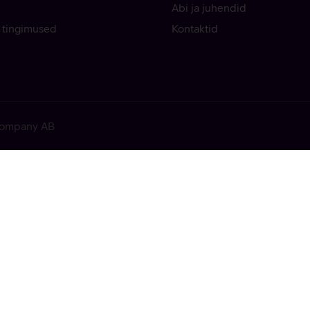
Abi ja juhendid
 tingimused
Kontaktid
 Company AB
ekkis