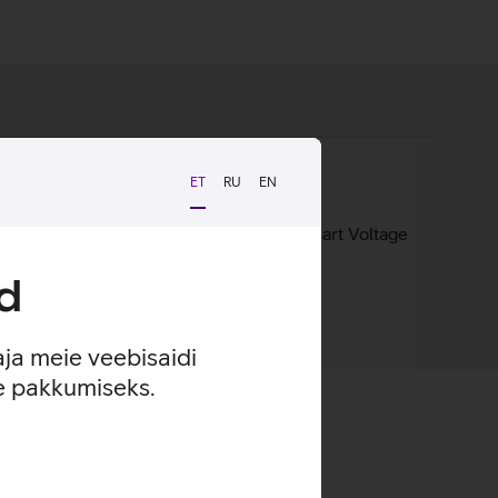
ET
RU
EN
ülearvutitele ja tahvelarvutitele. Tänu Smart Voltage
ja voolutugevust.
d
aja meie veebisaidi
se pakkumiseks.