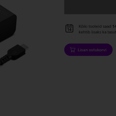
Andmete
laadimine
Andmete
Kõiki tooteid saad
1
laadimine
kehtib lisaks ka tasu
Lisan ostukorvi