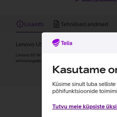
Lisainfo
Tehnilised andmed
Lisainfo
Lenovo USB-C ühendusega vooluadaper s
Lenovo 65 W laadijaga saab sülearvuti kiirelt laetud ni
tehnoloogiale tuvastab laadija aku energiavajaduse (Wh
Kasutame om
Küsime sinult luba sellist
põhifunktsioonide toimimi
Tutvu meie küpsiste üksik