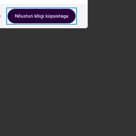
Nõustun kõigi küpsistega