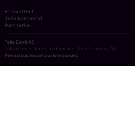
Ettevõttest
Telia kontaktid
Partnerile
Telia Eesti AS
Telia is a registered Trademark of Telia Company AB
Privaatsusteade
Küpsiste seaded