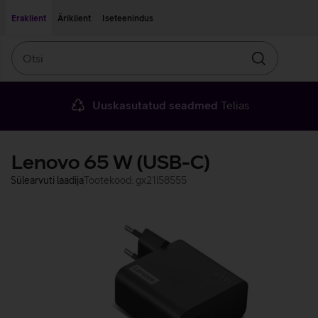
Liigu edasi põhisisu juurde
Ligipääsetavus
Eraklient
Äriklient
Iseteenindus
Otsi
Otsin
Uuskasutatud seadmed
Telias
Lenovo 65 W (USB-C)
Sülearvuti laadija
Tootekood: gx21l58555