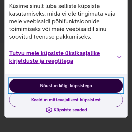
tahvelarvutitele. Tänu laiale 100–240 V sisendpingele saab
Küsime sinult luba selliste küpsiste
laadijat kasutada mugavalt ka reisil, pakkudes stabiilset
kasutamiseks, mida ei ole tingimata vaja
toidet igas olukorras.
meie veebisaidi põhifunktsioonide
toimimiseks või meie veebisaidil sinu
soovitud teenuse pakkumiseks.
Tutvu meie küpsiste üksikasjalike
kirjelduste ja reeglitega
Nõustun kõigi küpsistega
Keeldun mittevajalikest küpsistest
Küpsiste seaded