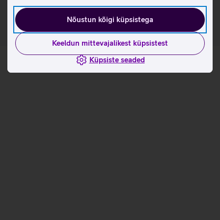
kasutusviisidega tootja kodulehel
Nõustun kõigi küpsistega
Keeldun mittevajalikest küpsistest
Küpsiste seaded