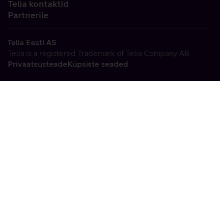
Telia kontaktid
Partnerile
Telia Eesti AS
Telia is a registered Trademark of Telia Company AB
Privaatsusteade
Küpsiste seaded
Vabandame, tekkis