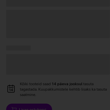
Andmete
laadimine
Kampaania
Andmete
pakkumised:
laadimine
Andmete
Kõiki tooteid saad
14 päeva jooksul
tasuta
laadimine
tagastada. Kuupakkumistele kehtib lisaks ka tasuta
saatmine.
Lisan ostukorvi