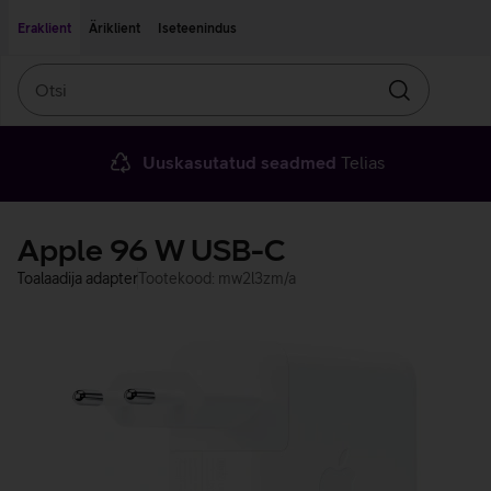
Liigu edasi põhisisu juurde
Ligipääsetavus
Eraklient
Äriklient
Iseteenindus
Otsi
Otsin
Uuskasutatud seadmed
Telias
Apple 96 W USB-C
Toalaadija adapter
Tootekood: mw2l3zm/a