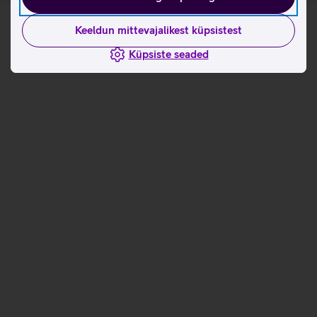
Keeldun mittevajalikest küpsistest
Küpsiste seaded