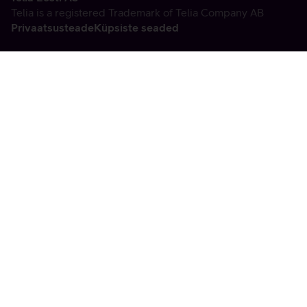
Telia is a registered Trademark of Telia Company AB
Privaatsusteade
Küpsiste seaded
Vabandame, tekkis
tehniline viga
tx:undefined:ut:null