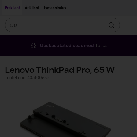
Liigu edasi põhisisu juurde
Ligipääsetavus
Eraklient
Äriklient
Iseteenindus
Otsi
Otsin
Uuskasutatud seadmed
Telias
Lenovo ThinkPad Pro, 65 W
Tootekood: 40a10065eu