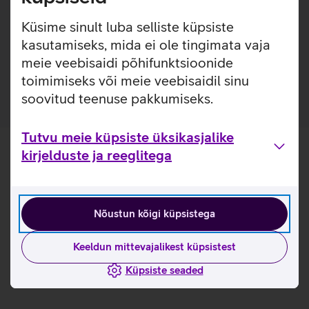
tootmises.
Küsime sinult luba selliste küpsiste
Pakendis on kaasas raam, mis teeb koduse kaitseklaasi
kasutamiseks, mida ei ole tingimata vaja
paigalduse mugavamaks. Paigaldusraam on valmistatud
meie veebisaidi põhifunktsioonide
100% taaskasutatud plastikust.
toimimiseks või meie veebisaidil sinu
soovitud teenuse pakkumiseks.
Tutvu meie küpsiste üksikasjalike
kirjelduste ja reeglitega
Nõustun kõigi küpsistega
Keeldun mittevajalikest küpsistest
Küpsiste seaded