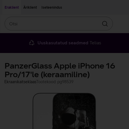
Liigu edasi põhisisu juurde
Ligipääsetavus
Eraklient
Äriklient
Iseteenindus
Otsi
Otsin
Uuskasutatud seadmed
Telias
PanzerGlass Apple iPhone 16
Pro/17'le (keraamiline)
Ekraanikaitseklaas
Tootekood: pg98539