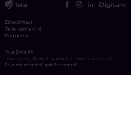
Ettevõttest
Telia kontaktid
Partnerile
Telia Eesti AS
Telia is a registered Trademark of Telia Company AB
Privaatsusteade
Küpsiste seaded