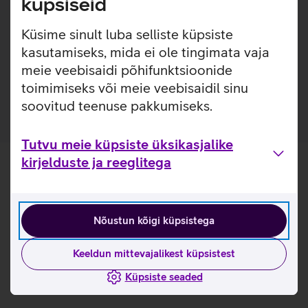
küpsiseid
puhtad ja vigastusteta igapäevaste kukkumiste ning
kriimustuste eest.
Küsime sinult luba selliste küpsiste
Kaitseklaas on valmistatud 60% taaskasutatud klaasist.
kasutamiseks, mida ei ole tingimata vaja
Pakendis on kaasas raam, mis teeb koduse kaitseklaasi
meie veebisaidi põhifunktsioonide
paigalduse mugavamaks.
toimimiseks või meie veebisaidil sinu
soovitud teenuse pakkumiseks.
Tutvu meie küpsiste üksikasjalike
kirjelduste ja reeglitega
Nõustun kõigi küpsistega
Keeldun mittevajalikest küpsistest
Küpsiste seaded