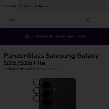
Liigu edasi põhisisu juurde
Ligipääsetavus
Eraklient
Äriklient
Iseteenindus
Otsi
Otsin
Uuskasutatud seadmed
Telias
PanzerGlass Samsung Galaxy
S26/S26+'ile
Kaamera kaitseklaas
Tootekood: pg88885