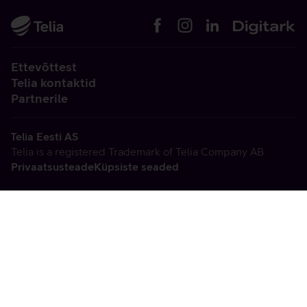
Ettevõttest
Telia kontaktid
Partnerile
Telia Eesti AS
Telia is a registered Trademark of Telia Company AB
Privaatsusteade
Küpsiste seaded