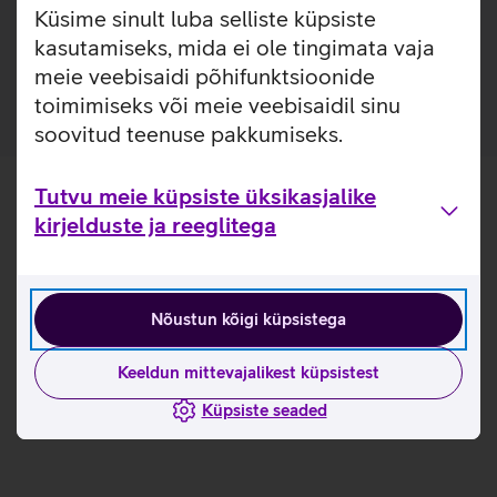
Küsime sinult luba selliste küpsiste
Pakendis on kaasas raam, mis teeb koduse kaitseklaasi
kasutamiseks, mida ei ole tingimata vaja
paigalduse mugavamaks.
meie veebisaidi põhifunktsioonide
toimimiseks või meie veebisaidil sinu
soovitud teenuse pakkumiseks.
Tutvu meie küpsiste üksikasjalike
kirjelduste ja reeglitega
Nõustun kõigi küpsistega
Keeldun mittevajalikest küpsistest
Küpsiste seaded