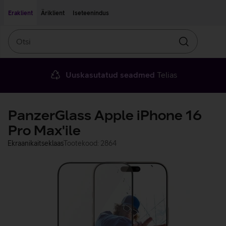
Liigu edasi põhisisu juurde
Ligipääsetavus
Eraklient
Äriklient
Iseteenindus
Otsi
Otsin
Uuskasutatud seadmed
Telias
PanzerGlass Apple iPhone 16
Pro Max'ile
Ekraanikaitseklaas
Tootekood: 2864