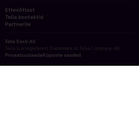
Ettevõttest
Telia kontaktid
Partnerile
Telia Eesti AS
Telia is a registered Trademark of Telia Company AB
Privaatsusteade
Küpsiste seaded