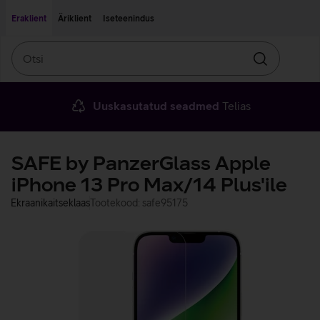
Liigu edasi põhisisu juurde
Ligipääsetavus
Eraklient
Äriklient
Iseteenindus
Otsi
Otsin
Uuskasutatud seadmed
Telias
SAFE by PanzerGlass Apple
iPhone 13 Pro Max/14 Plus'ile
Ekraanikaitseklaas
Tootekood: safe95175