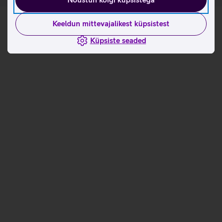
Keeldun mittevajalikest küpsistest
Küpsiste seaded