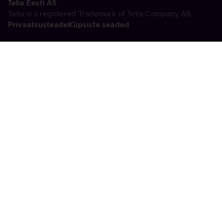
Telia Eesti AS
Telia is a registered Trademark of Telia Company AB
Privaatsusteade
Küpsiste seaded
Vabandame, tekkis
tehniline viga
tx:undefined:ut:null