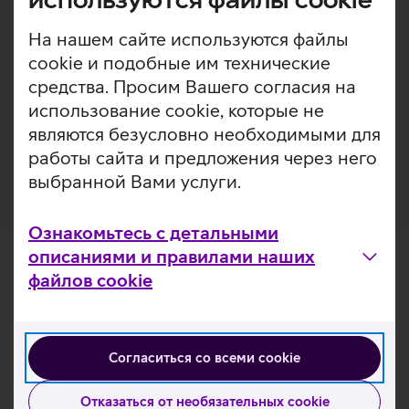
продления срока службы и сохранения внешнего вида
устройства. Закаленное стекло выступает в роли
На нашем сайте используются файлы
подушки безопасности, защищая телефон от ударов и
cookie и подобные им технические
обеспечивая высокий уровень предотвращения
царапин без ущерба для функциональности и
средства. Просим Вашего согласия на
внешнего вида устройства. Помимо этого, защитное
использование cookie, которые не
стекло покрыто специальным слоем, препятствующим
являются безусловно необходимыми для
образованию отпечатков пальцев.
работы сайта и предложения через него
выбранной Вами услуги.
Ознакомьтесь с детальными
описаниями и правилами наших
файлов cookie
Согласиться со всеми cookie
Отказаться от необязательных cookie