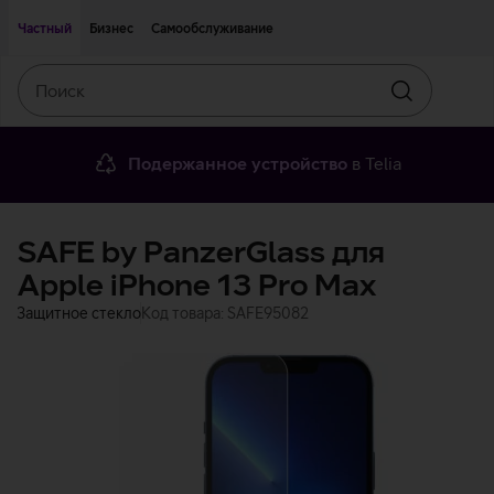
Двигаться дальше к основному контенту
Доступность
Частный
Бизнес
Самообслуживание
Поиск
Искать
Подержанное устройство
в Telia
SAFE by PanzerGlass для
Apple iPhone 13 Pro Max
Защитное стекло
Код товара: SAFE95082