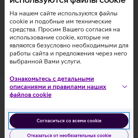
продления срока службы и сохранения внешнего вида
устройства. Закаленное стекло выступает в роли
На нашем сайте используются файлы
подушки безопасности, защищая телефон от ударов и
cookie и подобные им технические
обеспечивая высокий уровень предотвращения
царапин без ущерба для функциональности и
средства. Просим Вашего согласия на
внешнего вида устройства. Помимо этого, защитное
использование cookie, которые не
стекло покрыто специальным слоем, препятствующим
являются безусловно необходимыми для
образованию отпечатков пальцев.
работы сайта и предложения через него
выбранной Вами услуги.
Ознакомьтесь с детальными
описаниями и правилами наших
файлов cookie
Согласиться со всеми cookie
Отказаться от необязательных cookie