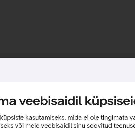
Toote saadavus
elefoni ekraani kriimustuste ja põrutuste eest. Kaitseklaasi mit
a veebisaidil küpsisei
n loodud eesmärgiga pikendada seadmete eluiga ja välimust. Kar
stuste vastu, ilma et see kahjustaks seadme funktsionaalsust ja v
e küpsiste kasutamiseks, mida ei ole tingimata v
seks või meie veebisaidil sinu soovitud teenu