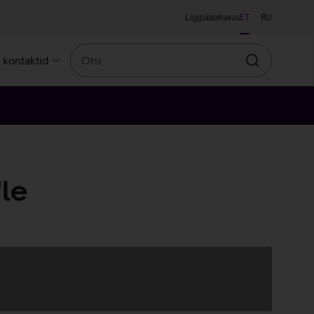
Ligipääsetavus
ET
RU
Otsi
a kontaktid
Otsin
le