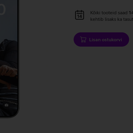
Andmete
laadimine
Andmete
Kõiki tooteid saad
1
laadimine
kehtib lisaks ka tasu
Lisan ostukorvi