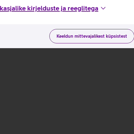
asjalike kirjelduste ja reeglitega
Keeldun mittevajalikest küpsistest