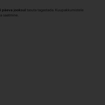
4 päeva jooksul
tasuta tagastada. Kuupakkumistele
ta saatmine.