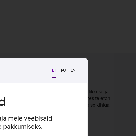
ET
RU
EN
mekihiline disain tagab väga hea puutetundlikkuse ja
d
astatud klaas toimib turvapadjana, kaitstes telefoni
älimust. Kaitseklaas on kaetud ka spetsiaalse kihiga,
aja meie veebisaidi
se pakkumiseks.