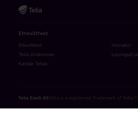
Ettevõttest
Ettevõttest
Hinnakiri
Telia ühiskonnas
Lepingud ja
Karjäär Telias
Telia Eesti AS
Telia is a registered Trademark of Telia