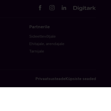
Partnerile
Sideettevõtjale
Ehitajale, arendajale
Tarnijale
Privaatsusteade
Küpsiste seaded