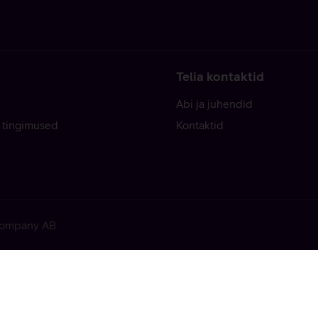
Telia kontaktid
Abi ja juhendid
 tingimused
Kontaktid
 Company AB