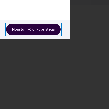
Nõustun kõigi küpsistega