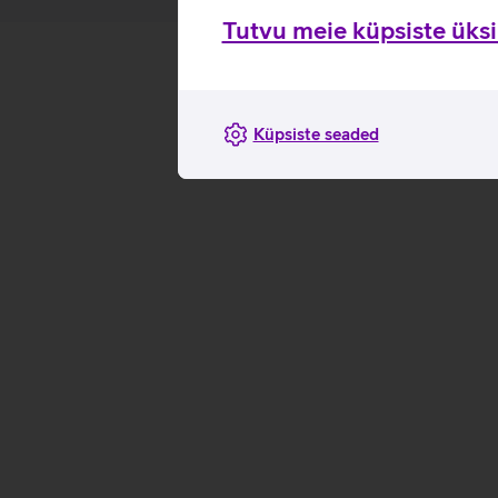
Tutvu meie küpsiste üksik
Küpsiste seaded