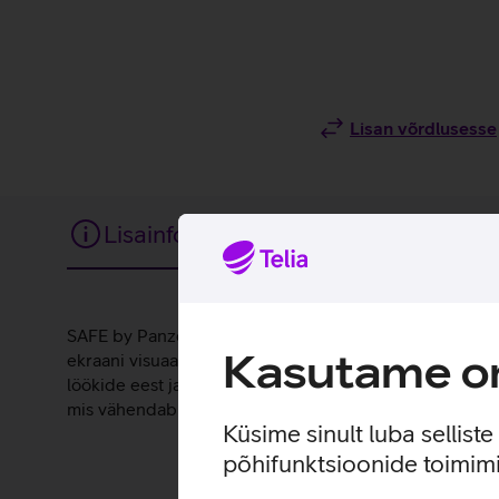
Lisan võrdlusesse
Lisainfo
Tehnilised andmed
Lisainfo
SAFE by PanzerGlass kaitseklaas on loodud, et kaitsta t
Kasutame om
ekraani visuaalse kasutuskogemuse. Iga ekraanikaitse o
löökide eest ja pakkudes kõrgetasemelist kaitset kriimu
mis vähendab sõrmejälgede tekkimist klaasile.
Küsime sinult luba sellist
põhifunktsioonide toimimi