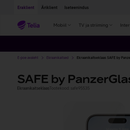
Liigu edasi põhisisu juurde
Ligipääsetavus
Eraklient
Äriklient
Iseteenindus
Mobiil
TV ja striiming
Inte
E-poe avaleht
Ekraanikaitsed
Ekraanikaitseklaas SAFE by Panze
SAFE by PanzerGlas
Ekraanikaitseklaas
Tootekood: safe95535