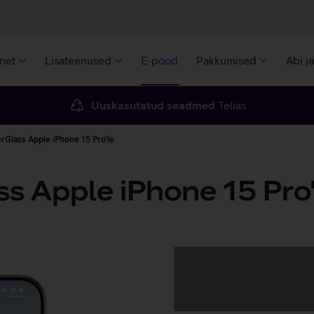
rnet
Lisateenused
E-pood
Pakkumised
Abi j
Uuskasutatud seadmed
Telias
rGlass Apple iPhone 15 Pro'le
s Apple iPhone 15 Pro'