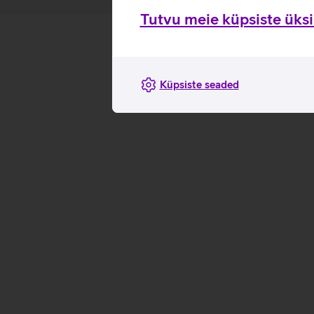
Tutvu meie küpsiste üksik
Küpsiste seaded