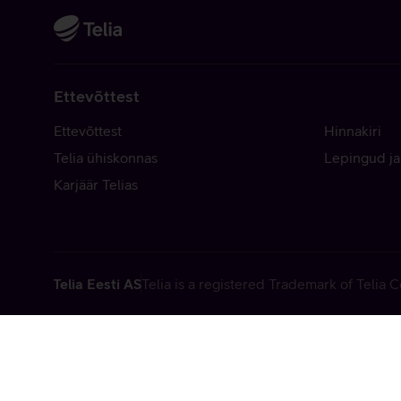
Ettevõttest
Ettevõttest
Hinnakiri
Telia ühiskonnas
Lepingud ja
Karjäär Telias
Telia Eesti AS
Telia is a registered Trademark of Telia