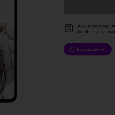
Andmete
laadimine
Andmete
Kõiki tooteid saad
1
laadimine
kehtib lisaks ka tasu
Lisan ostukorvi