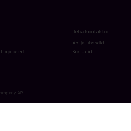
Telia kontaktid
Abi ja juhendid
 tingimused
Kontaktid
 Company AB