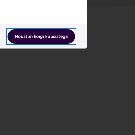
Nõustun kõigi küpsistega