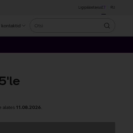
Ligipääsetavus
ET
RU
Otsi
a kontaktid
Otsin
5'le
e alates
11.08.2026
.