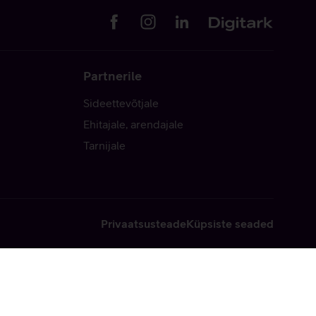
Partnerile
Sideettevõtjale
Ehitajale, arendajale
Tarnijale
Privaatsusteade
Küpsiste seaded