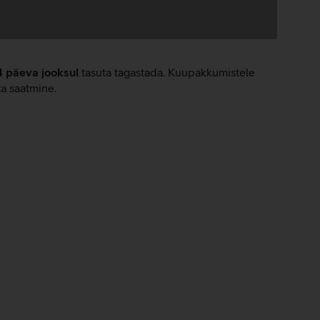
4 päeva jooksul
tasuta tagastada. Kuupakkumistele
ta saatmine.