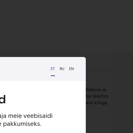
ET
RU
EN
mekihiline disain tagab väga hea puutetundlikkuse ja
d
astatud klaas toimib turvapadjana, kaitstes telefoni
älimust. Kaitseklaas on kaetud ka spetsiaalse kihiga,
aja meie veebisaidi
se pakkumiseks.