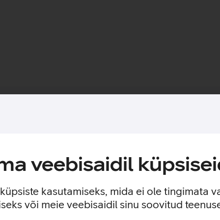
Toote saadavus
elefoni ekraani kriimustuste ja põrutuste eest. Kaitseklaasi mit
a veebisaidil küpsisei
n loodud eesmärgiga pikendada seadmete eluiga ja välimust. Kar
stuste vastu, ilma et see kahjustaks seadme funktsionaalsust ja v
e küpsiste kasutamiseks, mida ei ole tingimata v
seks või meie veebisaidil sinu soovitud teenu