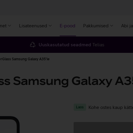
rnet
Lisateenused
E-pood
Pakkumised
Abi j
Uuskasutatud seadmed
Telias
erGlass Samsung Galaxy A35'le
ss Samsung Galaxy A3
Kohe ostes kaup kätt
Laos