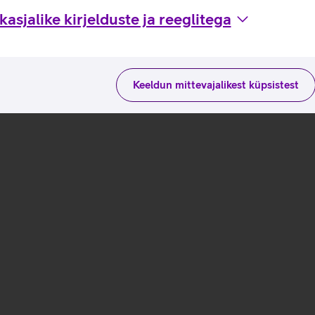
asjalike kirjelduste ja reeglitega
Keeldun mittevajalikest küpsistest