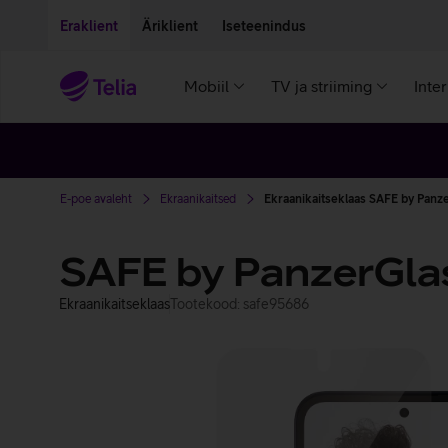
Liigu edasi põhisisu juurde
Ligipääsetavus
Eraklient
Äriklient
Iseteenindus
Mobiil
TV ja striiming
Inte
E-poe avaleht
Ekraanikaitsed
Ekraanikaitseklaas SAFE by Panz
SAFE by PanzerGla
Ekraanikaitseklaas
Tootekood: safe95686