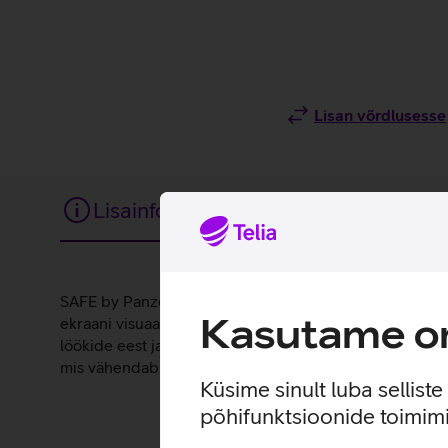
Lisan võrdlusesse
Lisainfo
Tehnilised andmed
Lisainfo
SAFE by PanzerGlass kaitseklaas on loodud, et kaitsta t
Kasutame om
ekraani visuaalse kasutuskogemuse. Iga ekraanikaitse o
löökide eest ja pakkudes kõrgetasemelist kaitset kriimu
mis vähendab sõrmejälgede tekkimist klaasile.
Küsime sinult luba sellist
põhifunktsioonide toimimi