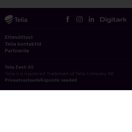
Ettevõttest
Telia kontaktid
Partnerile
Telia Eesti AS
Telia is a registered Trademark of Telia Company AB
Privaatsusteade
Küpsiste seaded