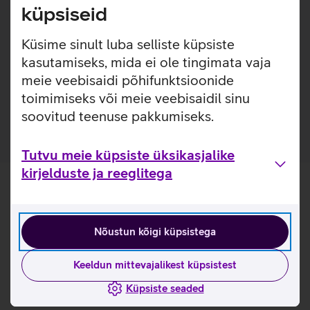
loodud eesmärgiga pikendada seadmete eluiga ja
küpsiseid
välimust. Karastatud klaas toimib turvapadjana, kaitstes
telefoni löökide eest ja pakkudes kõrgetasemelist kaitset
Küsime sinult luba selliste küpsiste
kriimustuste vastu, ilma et see kahjustaks seadme
kasutamiseks, mida ei ole tingimata vaja
funktsionaalsust ja välimust. Kaitseklaas on kaetud ka
meie veebisaidi põhifunktsioonide
spetsiaalse kihiga, mis vähendab sõrmejälgede tekkimist
toimimiseks või meie veebisaidil sinu
klaasile.
soovitud teenuse pakkumiseks.
Tutvu meie küpsiste üksikasjalike
kirjelduste ja reeglitega
Nõustun kõigi küpsistega
Keeldun mittevajalikest küpsistest
Küpsiste seaded