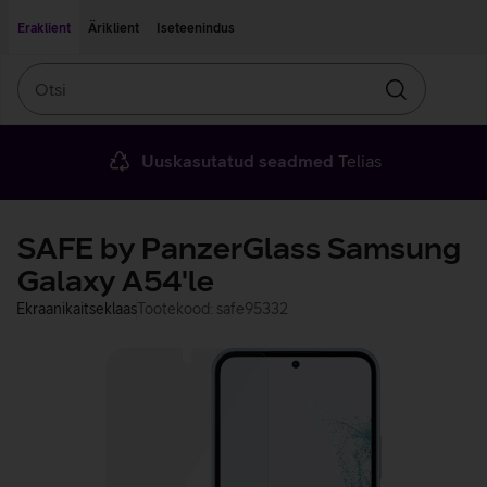
Liigu edasi põhisisu juurde
Ligipääsetavus
Eraklient
Äriklient
Iseteenindus
Otsi
Otsin
Uuskasutatud seadmed
Telias
SAFE by PanzerGlass Samsung
Galaxy A54'le
Ekraanikaitseklaas
Tootekood: safe95332