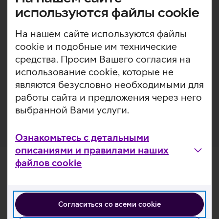
отличное визуальное впечатление для пользователя.
используются файлы cookie
Любая защита для экрана разрабатывается с целью
продления срока службы и сохранения внешнего вида
На нашем сайте используются файлы
устройства. Закаленное стекло выступает в роли
cookie и подобные им технические
подушки безопасности, защищая телефон от ударов и
средства. Просим Вашего согласия на
обеспечивая высокий уровень предотвращения
царапин без ущерба для функциональности и
использование cookie, которые не
внешнего вида устройства. Помимо этого, защитное
являются безусловно необходимыми для
стекло покрыто специальным слоем, препятствующим
работы сайта и предложения через него
образованию отпечатков пальцев.
выбранной Вами услуги.
Ознакомьтесь с детальными
описаниями и правилами наших
файлов cookie
Согласиться со всеми cookie