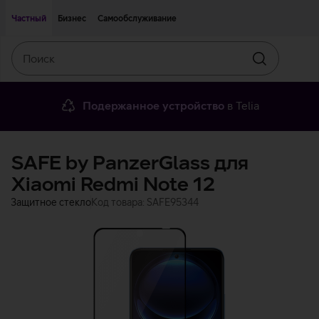
Двигаться дальше к основному контенту
Доступность
Частный
Бизнес
Самообслуживание
Поиск
Искать
Подержанное устройство
в Telia
SAFE by PanzerGlass для
Xiaomi Redmi Note 12
Защитное стекло
Код товара: SAFE95344