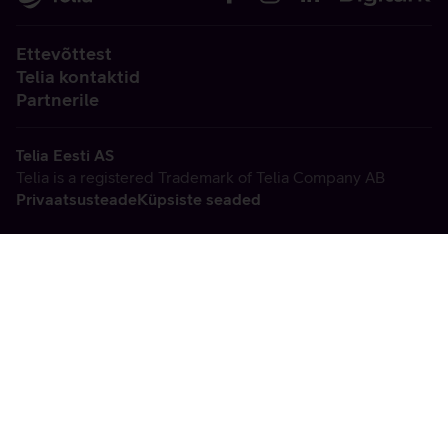
Ettevõttest
Telia kontaktid
Partnerile
Telia Eesti AS
Telia is a registered Trademark of Telia Company AB
Privaatsusteade
Küpsiste seaded