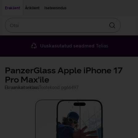
Liigu edasi põhisisu juurde
Ligipääsetavus
Eraklient
Äriklient
Iseteenindus
Otsi
Otsin
Uuskasutatud seadmed
Telias
PanzerGlass Apple iPhone 17
Pro Max'ile
Ekraanikaitseklaas
Tootekood: pg66497