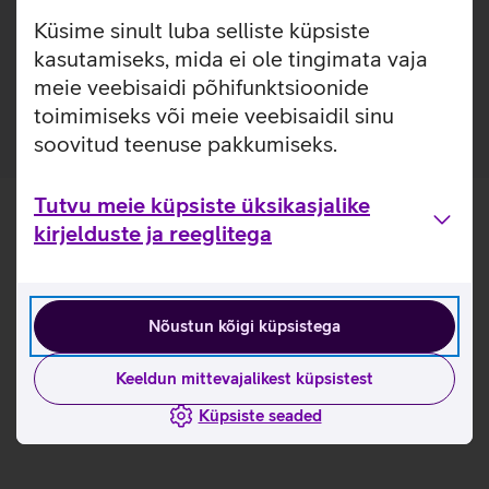
Küsime sinult luba selliste küpsiste
Pakendis on kaasas raam, mis teeb koduse kaitseklaasi
paigalduse mugavamaks. Paigaldusraam on valmistatud
kasutamiseks, mida ei ole tingimata vaja
100% taaskasutatud plastikust.
meie veebisaidi põhifunktsioonide
toimimiseks või meie veebisaidil sinu
soovitud teenuse pakkumiseks.
Tutvu meie küpsiste üksikasjalike
kirjelduste ja reeglitega
Nõustun kõigi küpsistega
Keeldun mittevajalikest küpsistest
Küpsiste seaded