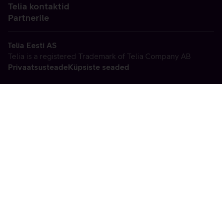
Telia kontaktid
Partnerile
Telia Eesti AS
Telia is a registered Trademark of Telia Company AB
Privaatsusteade
Küpsiste seaded
Vabandame, tekkis