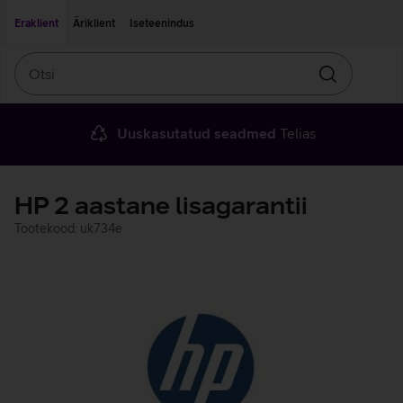
Liigu edasi põhisisu juurde
Ligipääsetavus
Eraklient
Äriklient
Iseteenindus
Otsi
Otsin
Uuskasutatud seadmed
Telias
HP 2 aastane lisagarantii
Tootekood: uk734e