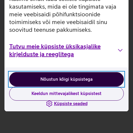
kindlasti registreerimist HP veebikeskkonnas.
kasutamiseks, mida ei ole tingimata vaja
meie veebisaidi põhifunktsioonide
toimimiseks või meie veebisaidil sinu
soovitud teenuse pakkumiseks.
Tutvu meie küpsiste üksikasjalike
kirjelduste ja reeglitega
Nõustun kõigi küpsistega
Keeldun mittevajalikest küpsistest
Küpsiste seaded