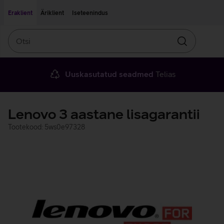
Liigu edasi põhisisu juurde
Ligipääsetavus
Eraklient
Äriklient
Iseteenindus
Otsi
Otsin
Uuskasutatud seadmed
Telias
Lenovo 3 aastane lisagarantii
Tootekood: 5ws0e97328