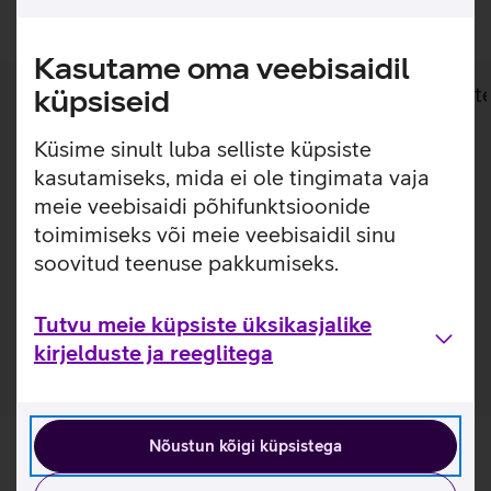
Kasutame oma veebisaidil
Lisainfo
Tehnilised andmed
Toot
küpsiseid
Küsime sinult luba selliste küpsiste
Lisainfo
Lenovo garantii pikendus valitud
kasutamiseks, mida ei ole tingimata vaja
sülearvutitele.
meie veebisaidi põhifunktsioonide
toimimiseks või meie veebisaidil sinu
Garantiilaiendus tuleb registreerida 30 päeva jooksul
soovitud teenuse pakkumiseks.
peale ostu. Garantiilaiendus ei pikenda arvuti garantiid
kolme aasta võrra vaid annab uueks garantii pikkuseks
kolm aastat alates arvuti ostukuupäevast.
Tutvu meie küpsiste üksikasjalike
kirjelduste ja reeglitega
Nõustun kõigi küpsistega