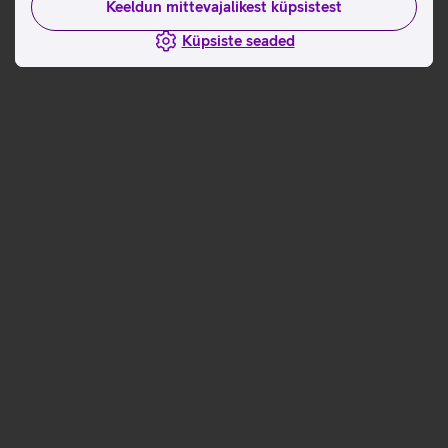
Keeldun mittevajalikest küpsistest
Küpsiste seaded