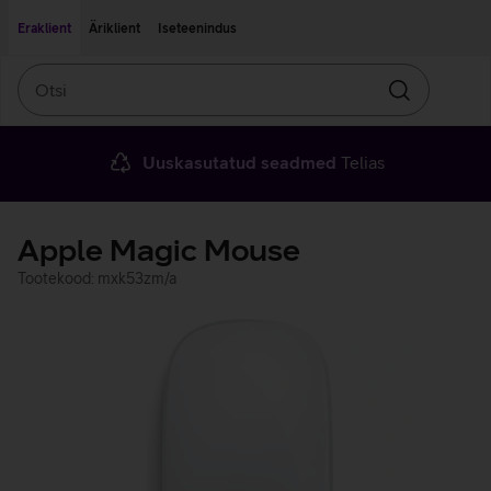
Liigu edasi põhisisu juurde
Ligipääsetavus
Eraklient
Äriklient
Iseteenindus
Otsi
Otsin
Uuskasutatud seadmed
Telias
Apple Magic Mouse
Tootekood: mxk53zm/a