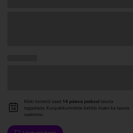
Andmete
laadimine
Kampaania
Andmete
pakkumised:
laadimine
Andmete
Kõiki tooteid saad
14 päeva jooksul
tasuta
laadimine
tagastada. Kuupakkumistele kehtib lisaks ka tasuta
saatmine.
Lisan ostukorvi