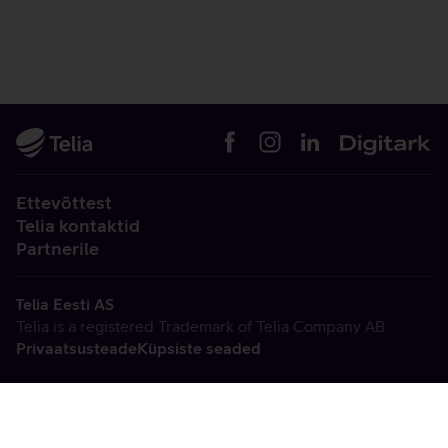
Ettevõttest
Telia kontaktid
Partnerile
Telia Eesti AS
Telia is a registered Trademark of Telia Company AB
Privaatsusteade
Küpsiste seaded