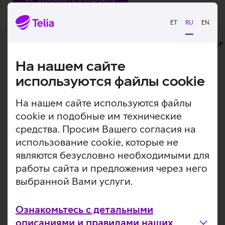
ET
RU
EN
Дополнительная информация
Техни
На нашем сайте
Дополнительная
Расширьте свои творческие возможности с
используются файлы cookie
помощью замечательного экрана iPad.
информация
На нашем сайте используются файлы
Apple Pencil – практически, настоящий карандаш,
cookie и подобные им технические
инструмент творческого самовыражения. Рисуйте,
средства. Просим Вашего согласия на
делайте заметки или пользуйтесь для работы с
использование cookie, которые не
приложениями AppStore. Apple Pencil надежно
являются безусловно необходимыми для
крепится магнитом к Вашему iPad. Прикрепившись, он
начинается загружаться и автоматически устанавливает
работы сайта и предложения через него
связь с Вашим устройством. Двойное касание
выбранной Вами услуги.
позволяет легко сменить инструмент, не отрываясь от
процесса.
Ознакомьтесь с детальными
Полезные ссылки
описаниями и правилами наших