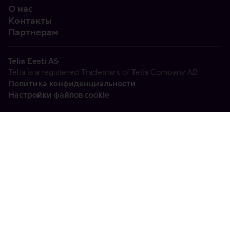
О нас
Контакты
Партнерам
Telia Eesti AS
Telia is a registered Trademark of Telia Company AB
Политика конфиденциальности
Настройки файлов cookie