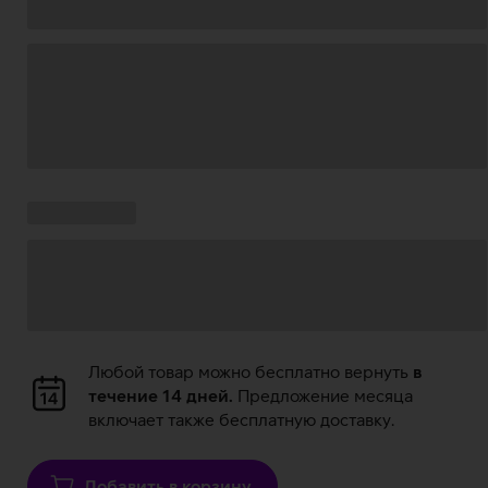
Загрузка
данных
Ставки
Загрузка
кампании:
данных
Загрузка
Любой товар можно бесплатно вернуть
в
данных
течение 14 дней.
Предложение месяца
включает также бесплатную доставку.
Добавить в корзину