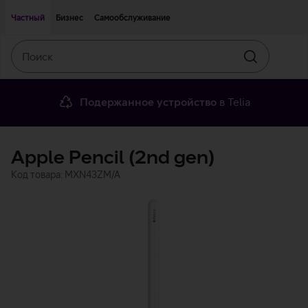
Двигаться дальше к основному контенту
Доступность
Частный
Бизнес
Самообслуживание
Поиск
Искать
Подержанное устройство
в Telia
Apple Pencil (2nd gen)
Код товара: MXN43ZM/A