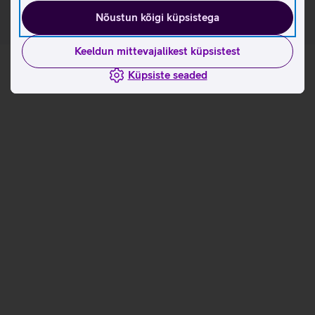
Nõustun kõigi küpsistega
Keeldun mittevajalikest küpsistest
Küpsiste seaded