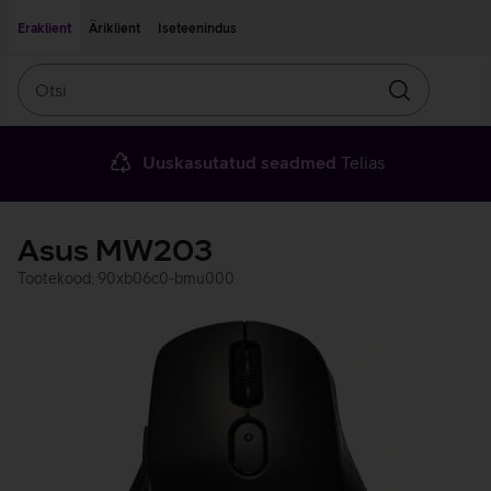
Liigu edasi põhisisu juurde
Ligipääsetavus
Eraklient
Äriklient
Iseteenindus
Otsi
Otsin
Uuskasutatud seadmed
Telias
Asus MW203
Tootekood: 90xb06c0-bmu000