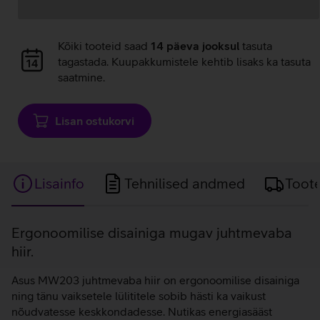
Andmete
laadimine
Andmete
Kõiki tooteid saad
14 päeva jooksul
tasuta
laadimine
tagastada. Kuupakkumistele kehtib lisaks ka tasuta
saatmine.
Lisan ostukorvi
Lisainfo
Tehnilised andmed
Toot
Lisainfo
Ergonoomilise disainiga mugav juhtmevaba
hiir.
Asus MW203 juhtmevaba hiir on ergonoomilise disainiga
ning tänu vaiksetele lülititele sobib hästi ka vaikust
nõudvatesse keskkondadesse. Nutikas energiasääst