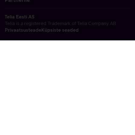
Telia Eesti AS
Telia is a registered Trademark of Telia Company AB
Privaatsusteade
Küpsiste seaded
Vabandame, tekkis
tehniline viga