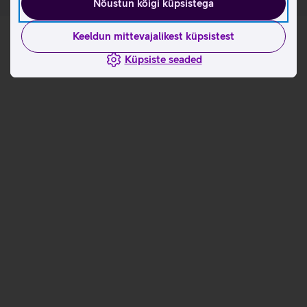
Nõustun kõigi küpsistega
Keeldun mittevajalikest küpsistest
Küpsiste seaded