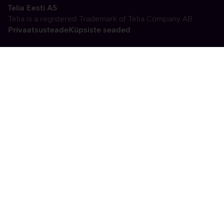
Telia Eesti AS
Telia is a registered Trademark of Telia Company AB
Privaatsusteade
Küpsiste seaded
Vabandame, tekkis
tehniline viga
tx:undefined:ut:null