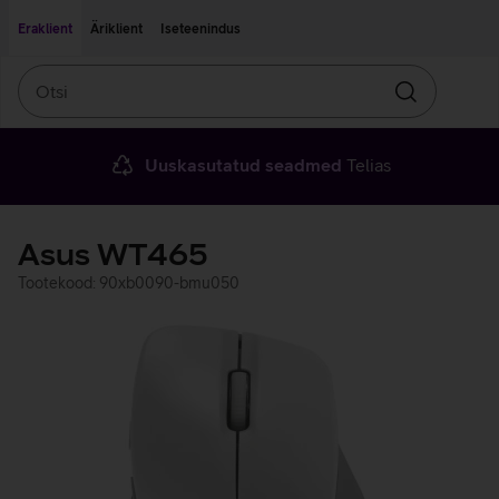
Liigu edasi põhisisu juurde
Ligipääsetavus
Eraklient
Äriklient
Iseteenindus
Otsi
Otsin
Uuskasutatud seadmed
Telias
Asus WT465
Tootekood: 90xb0090-bmu050