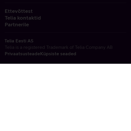
Ettevõttest
Telia kontaktid
Partnerile
Telia Eesti AS
Telia is a registered Trademark of Telia Company AB
Privaatsusteade
Küpsiste seaded