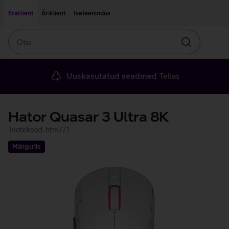
Liigu edasi põhisisu juurde
Ligipääsetavus
Eraklient
Äriklient
Iseteenindus
Otsi
Otsin
Uuskasutatud seadmed
Telias
Hator Quasar 3 Ultra 8K
Tootekood: htm771
Mängurile