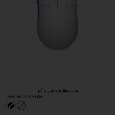
Lisan võrdlusesse
Seadme värv:
valge
must
valge