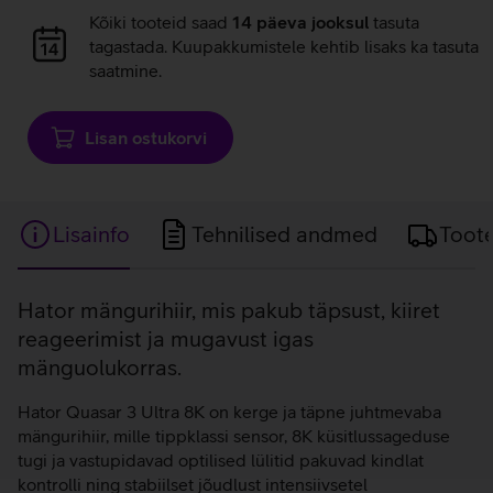
Andmete
Kõiki tooteid saad
14 päeva jooksul
tasuta
laadimine
tagastada. Kuupakkumistele kehtib lisaks ka tasuta
saatmine.
Lisan ostukorvi
Lisainfo
Tehnilised andmed
Toot
Lisainfo
Hator mängurihiir, mis pakub täpsust, kiiret
reageerimist ja mugavust igas
mänguolukorras.
Hator Quasar 3 Ultra 8K on kerge ja täpne juhtmevaba
mängurihiir, mille tippklassi sensor, 8K küsitlussageduse
tugi ja vastupidavad optilised lülitid pakuvad kindlat
kontrolli ning stabiilset jõudlust intensiivsetel