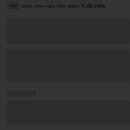
Kohe ostes kaup kätte alates
11.08.2026
.
Laos
Andmete
laadimine
Kampaania
Andmete
pakkumised:
laadimine