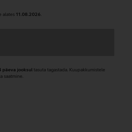
e alates
11.08.2026
.
4 päeva jooksul
tasuta tagastada. Kuupakkumistele
ta saatmine.