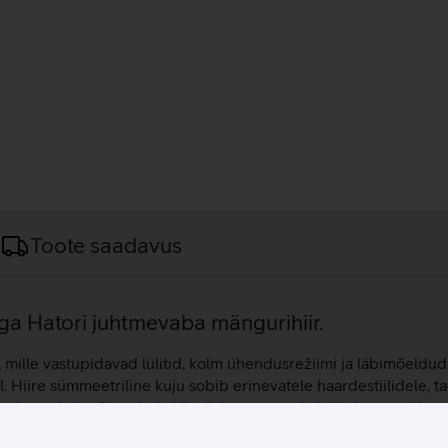
Toote saadavus
iga Hatori juhtmevaba mängurihiir.
 mille vastupidavad lülitid, kolm ühendusrežiimi ja läbimõeldu
. Hiire sümmeetriline kuju sobib erinevatele haardestiilidele, 
sioon aitab vähendada käeväsimust, samal ajal kui vastupidav t
MW3311 optiline sensor, mis pakub kuni 12000 dpi tundlikkust j