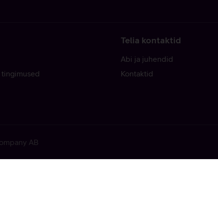
Telia kontaktid
Abi ja juhendid
 tingimused
Kontaktid
 Company AB