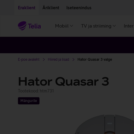
Liigu edasi põhisisu juurde
Ligipääsetavus
Eraklient
Äriklient
Iseteenindus
Mobiil
TV ja striiming
Inte
E-poe avaleht
Hiired ja lisad
Hator Quasar 3 valge
Hator Quasar 3
Tootekood: htm731
Mängurile