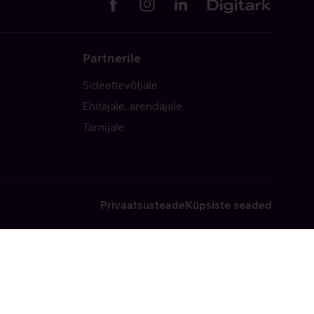
Partnerile
Sideettevõtjale
Ehitajale, arendajale
Tarnijale
Privaatsusteade
Küpsiste seaded