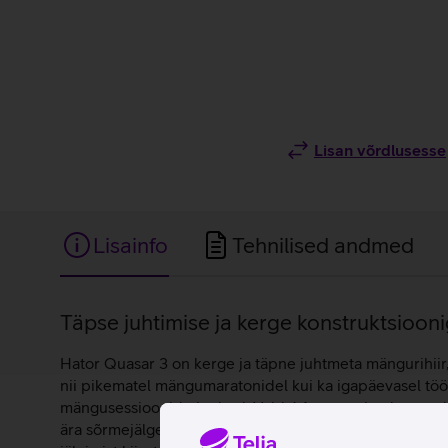
Lisan võrdlusesse
Lisainfo
Tehnilised andmed
Lisainfo
Täpse juhtimise ja kerge konstruktsioon
Hator Quasar 3 on kerge ja täpne juhtmeta mängurihiir,
nii pikematel mängumaratonidel kui ka igapäevasel tööl
mängusessioonide jooksul. Vaid 64-grammine konstrukt
ära sõrmejälgede tekkimise. Hiire südameks on PixArt P