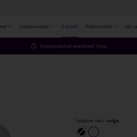
rnet
Lisateenused
E-pood
Pakkumised
Abi j
Uuskasutatud seadmed
Telias
Seadme värv:
valge
must
valge