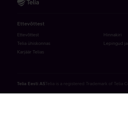
Ettevõttest
Ettevõttest
Hinnakiri
Telia ühiskonnas
Lepingud ja
Karjäär Telias
Telia Eesti AS
Telia is a registered Trademark of Telia