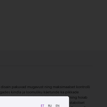
d disain pakuvad mugavust ning maksimaalset kontrolli
tagades kindla ja loomuliku käetunde ka pikkade
ekstuurkattega pind tagab kindla haarde ning hoiab
a 35G kiirendust, võimaldades täpset ja stabiilset
ET
RU
EN