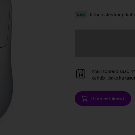
Kohe ostes kaup kätt
Laos
Andmete
laadimine
Andmete
Kõiki tooteid saad
1
laadimine
kehtib lisaks ka tasu
Lisan ostukorvi