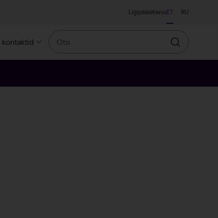
Ligipääsetavus
ET
RU
Otsi
a kontaktid
Otsin