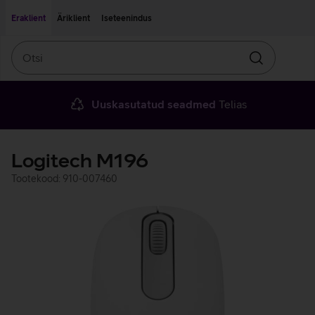
Liigu edasi põhisisu juurde
Ligipääsetavus
Eraklient
Äriklient
Iseteenindus
Otsi
Otsin
Uuskasutatud seadmed
Telias
Logitech M196
Tootekood: 910-007460