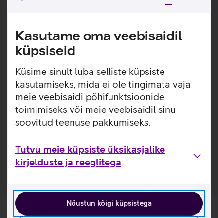
Logitech M196 on kompaktse disainiga väike hiir, mis
pakub 1000 dpi täpsust ning pikka aku kasutusaega.
Optiline sensor võimaldab sujuvat ja täpset kursori
Kasutame oma veebisaidil
juhtimist peaaegu igal pinnal. Hiirel on sujuv kerimisratas,
küpsiseid
mis annab rida-realt kerimise mugavuse.
1000 dpi sensor.
Küsime sinult luba selliste küpsiste
Hiir on mõeldud nii parema- kui ka vasakukäelistele.
kasutamiseks, mida ei ole tingimata vaja
Hiir peab vastu kuni 12 kuud ilma patareisid vahetamata
meie veebisaidi põhifunktsioonide
tänu automaatsele unerežiimile.
toimimiseks või meie veebisaidil sinu
Kasulikud lingid
soovitud teenuse pakkumiseks.
Tutvu juhtmeta hiire Logitech M196 omaduste ja
Tutvu meie küpsiste üksikasjalike
kasutusviisidega tootja kodulehel
kirjelduste ja reeglitega
Nõustun kõigi küpsistega