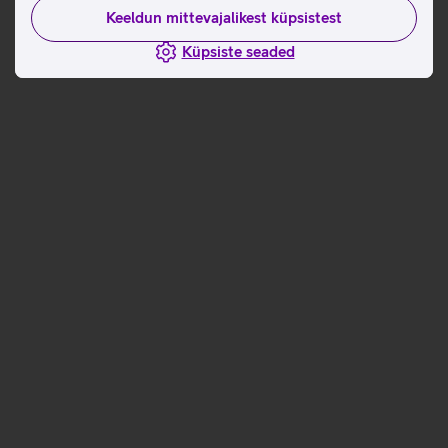
Keeldun mittevajalikest küpsistest
Küpsiste seaded