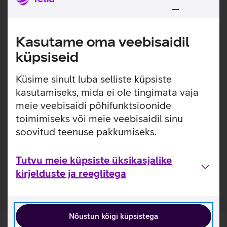
Optiline sensor võimaldab sujuvat ja täpset kursori
juhtimist peaaegu igal pinnal. Hiirel on sujuv kerimisratas,
mis annab rida-realt kerimise mugavuse.
Kasutame oma veebisaidil
1000 dpi sensor.
küpsiseid
Hiir peab vastu kuni 18 kuud ilma patareisid
vahetamata.
Küsime sinult luba selliste küpsiste
2.4 GHz juhtmevaba ühendus tagab stabiilse ja
viivituseta kasutuskogemuse.
kasutamiseks, mida ei ole tingimata vaja
Ühilduvad operatsioonisüsteemid: Windows, macOS ja
meie veebisaidi põhifunktsioonide
Linux.
toimimiseks või meie veebisaidil sinu
soovitud teenuse pakkumiseks.
Kasulikud lingid
Tutvu juhtmeta hiire Logitech M280 omaduste ja
Tutvu meie küpsiste üksikasjalike
kasutusviisidega tootja kodulehel
kirjelduste ja reeglitega
Nõustun kõigi küpsistega