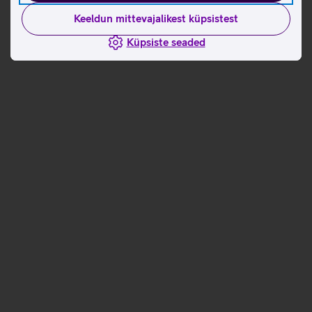
Keeldun mittevajalikest küpsistest
Küpsiste seaded