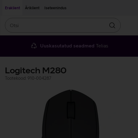
Liigu edasi põhisisu juurde
Ligipääsetavus
Eraklient
Äriklient
Iseteenindus
Otsi
Otsin
Uuskasutatud seadmed
Telias
Logitech M280
Tootekood: 910-004287